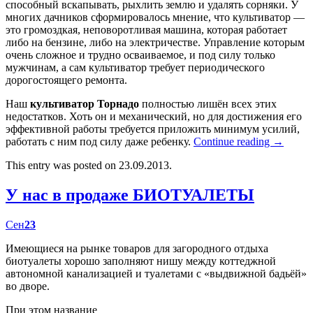
способный вскапывать, рыхлить землю и удалять сорняки. У
многих дачников сформировалось мнение, что культиватор —
это громоздкая, неповоротливая машина, которая работает
либо на бензине, либо на электричестве. Управление которым
очень сложное и трудно осваиваемое, и под силу только
мужчинам, а сам культиватор требует периодического
дорогостоящего ремонта.
Наш
культиватор Торнадо
полностью лишён всех этих
недостатков. Хоть он и механический, но для достижения его
эффективной работы требуется приложить минимум усилий,
работать с ним под силу даже ребенку.
Continue reading
→
This entry was posted on 23.09.2013.
У нас в продаже БИОТУАЛЕТЫ
Сен
23
Имеющиеся на рынке товаров для загородного отдыха
биотуалеты хорошо заполняют нишу между коттеджной
автономной канализацией и туалетами с «выдвижной бадьёй»
во дворе.
При этом название