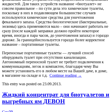
жидкостей. Для таких устройств название «биотуалет» не
совсем правильное – по сути дела это химические туалеты,
поскольку в них в подавляющем большинстве случаев
используются химические средства для уничтожения
фекального запаха. Средства биологические (бактериальные,
энзимы) здесь применяются мало – они начинают работать не
сразу (после каждой заправки должно пройти некоторое
время, иногда и пара часов, до уничтожения запаха) и гораздо
дороже. За границейиспользуется гораздо более корректное
название – портативные туалеты.
Переносные портативные туалеты — лучший способ
оборудовать туалет при отсутствии канализации.
Автономный переносной туалет не требует подключения к
коммуникациям, легок и компактен, благодаря чему Вы
можете установить его в любом месте на Вашей даче, в доме,
в магазине на складе и т.д.
Continue reading
→
This entry was posted on 23.09.2013.
Жидкий концентрат для биотуалетов и
выгребных ям ДЕВОН
Сен
23