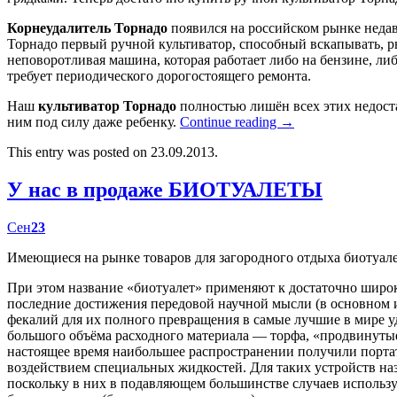
Корнеудалитель Торнадо
появился на российском рынке недав
Торнадо первый ручной культиватор, способный вскапывать, р
неповоротливая машина, которая работает либо на бензине, либ
требует периодического дорогостоящего ремонта.
Наш
культиватор Торнадо
полностью лишён всех этих недост
ним под силу даже ребенку.
Continue reading
→
This entry was posted on 23.09.2013.
У нас в продаже БИОТУАЛЕТЫ
Сен
23
Имеющиеся на рынке товаров для загородного отдыха биотуал
При этом название «биотуалет» применяют к достаточно широк
последние достижения передовой научной мысли (в основном
фекалий для их полного превращения в самые лучшие в мире у
большого объёма расходного материала — торфа, «продвинутые
настоящее время наибольшее распространении получили портат
воздействием специальных жидкостей. Для таких устройств наз
поскольку в них в подавляющем большинстве случаев использу