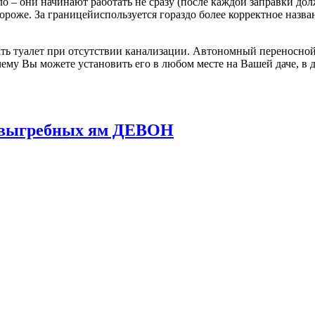
о – они начинают работать не сразу (после каждой заправки до
 дороже. За границейиспользуется гораздо более корректное назв
ь туалет при отсутствии канализации. Автономный переносной 
ему Вы можете установить его в любом месте на Вашей даче, в д
и выгребных ям ДЕВОН