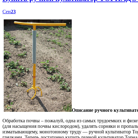
Сен
23
Описание ручного культиват
Обработка почвы – пожалуй, одна из самых трудоемких и физич
(для насыщения почвы кислородом), удалять сорняки и пропал
изматывающему, монотонному труду — ручной культиватор Торн
грядками. Теперь достаточно купить ручной культиватор Торна