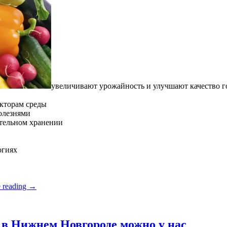
увеличивают урожайность и улучшают качество 
кторам среды
олезнями
ительном хранении
огиях
 reading
→
в Нижнем Новгороде можно у нас