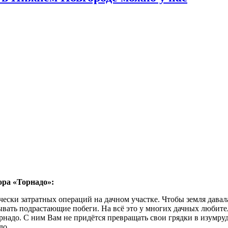
ора «Торнадо»:
ески затратных операций на дачном участке. Чтобы земля давал
ывать подрастающие побеги. На всё это у многих дачных любите
адо. С ним Вам не придётся превращать свои грядки в изумрудн
до.