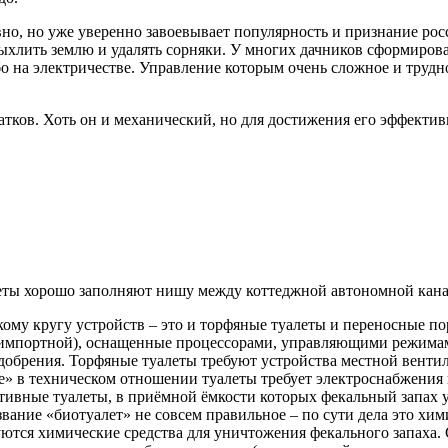
но, но уже уверенно завоевывает популярность и признание росс
ыхлить землю и удалять сорняки. У многих дачников сформирова
о на электричестве. Управление которым очень сложное и трудно
атков. Хоть он и механический, но для достижения его эффекти
еты хорошо заполняют нишу между коттеджной автономной кана
ому кругу устройств – это и торфяные туалеты и переносные п
 импортной), оснащенные процессорами, управляющими режима
добрения. Торфяные туалеты требуют устройства местной венти
» в техническом отношении туалеты требует электроснабжения 
ивные туалеты, в приёмной ёмкости которых фекальный запах у
вание «биотуалет» не совсем правильное – по сути дела это хим
ются химические средства для уничтожения фекального запаха. 