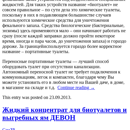
жидкостей. Для таких устройств название «биотуалет» не
совсем правильное – по сути дела это химические туалеты,
поскольку в них в подавляющем большинстве случаев
используются химические средства для уничтожения
фекального запаха. Средства биологические (бактериальные,
энзимы) здесь применяются мало – они начинают работать не
сразу (после каждой заправки должно пройти некоторое
время, иногда и пара часов, до уничтожения запаха) и гораздо
дороже. За границейиспользуется гораздо более корректное
название – портативные туалеты.
Переносные портативные туалеты — лучший способ
оборудовать туалет при отсутствии канализации.
Автономный переносной туалет не требует подключения к
коммуникациям, легок и компактен, благодаря чему Вы
можете установить его в любом месте на Вашей даче, в доме,
в магазине на складе и т.д.
Continue reading
→
This entry was posted on 23.09.2013.
Жидкий концентрат для биотуалетов и
выгребных ям ДЕВОН
Сен
23