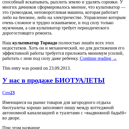
способный вскапывать, рыхлить землю и удалять сорняки. У
многих дачников сформировалось мнение, что культиватор —
это громоздкая, неповоротливая машина, которая работает
либо на бензине, либо на электричестве. Управление которым
очень сложное и трудно осваиваемое, и под силу только
мужчинам, а сам культиватор требует периодического
дорогостоящего ремонта.
Наш
культиватор Торнадо
полностью лишён всех этих
недостатков. Хоть он и механический, но для достижения его
эффективной работы требуется приложить минимум усилий,
работать с ним под силу даже ребенку.
Continue reading
→
This entry was posted on 23.09.2013.
У нас в продаже БИОТУАЛЕТЫ
Сен
23
Имеющиеся на рынке товаров для загородного отдыха
биотуалеты хорошо заполняют нишу между коттеджной
автономной канализацией и туалетами с «выдвижной бадьёй»
во дворе.
При этом название