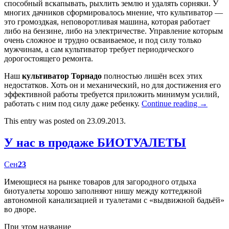
способный вскапывать, рыхлить землю и удалять сорняки. У
многих дачников сформировалось мнение, что культиватор —
это громоздкая, неповоротливая машина, которая работает
либо на бензине, либо на электричестве. Управление которым
очень сложное и трудно осваиваемое, и под силу только
мужчинам, а сам культиватор требует периодического
дорогостоящего ремонта.
Наш
культиватор Торнадо
полностью лишён всех этих
недостатков. Хоть он и механический, но для достижения его
эффективной работы требуется приложить минимум усилий,
работать с ним под силу даже ребенку.
Continue reading
→
This entry was posted on 23.09.2013.
У нас в продаже БИОТУАЛЕТЫ
Сен
23
Имеющиеся на рынке товаров для загородного отдыха
биотуалеты хорошо заполняют нишу между коттеджной
автономной канализацией и туалетами с «выдвижной бадьёй»
во дворе.
При этом название