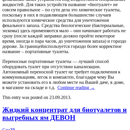
жидкостей. Для таких устройств название «биотуалет» не
совсем правильное – по сути дела это химические туалеты,
поскольку в них в подавляющем большинстве случаев
используются химические средства для уничтожения
фекального запаха. Средства биологические (бактериальные,
энзимы) здесь применяются мало – они начинают работать не
сразу (после каждой заправки должно пройти некоторое
время, иногда и пара часов, до уничтожения запаха) и гораздо
дороже. За границейиспользуется гораздо более корректное
название – портативные туалеты.
Переносные портативные туалеты — лучший способ
оборудовать туалет при отсутствии канализации.
Автономный переносной туалет не требует подключения к
коммуникациям, легок и компактен, благодаря чему Вы
можете установить его в любом месте на Вашей даче, в доме,
в магазине на складе и т.д.
Continue reading
→
This entry was posted on 23.09.2013.
Жидкий концентрат для биотуалетов и
выгребных ям ДЕВОН
Сен
23