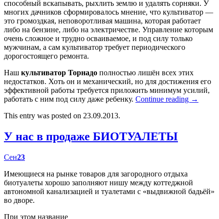
способный вскапывать, рыхлить землю и удалять сорняки. У
многих дачников сформировалось мнение, что культиватор —
это громоздкая, неповоротливая машина, которая работает
либо на бензине, либо на электричестве. Управление которым
очень сложное и трудно осваиваемое, и под силу только
мужчинам, а сам культиватор требует периодического
дорогостоящего ремонта.
Наш
культиватор Торнадо
полностью лишён всех этих
недостатков. Хоть он и механический, но для достижения его
эффективной работы требуется приложить минимум усилий,
работать с ним под силу даже ребенку.
Continue reading
→
This entry was posted on 23.09.2013.
У нас в продаже БИОТУАЛЕТЫ
Сен
23
Имеющиеся на рынке товаров для загородного отдыха
биотуалеты хорошо заполняют нишу между коттеджной
автономной канализацией и туалетами с «выдвижной бадьёй»
во дворе.
При этом название