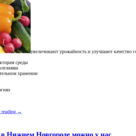
увеличивают урожайность и улучшают качество 
кторам среды
олезнями
ительном хранении
огиях
 reading
→
в Нижнем Новгороде можно у нас