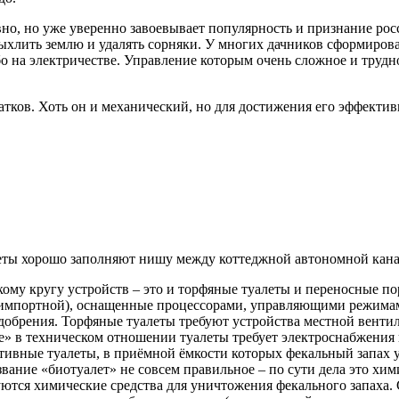
но, но уже уверенно завоевывает популярность и признание росс
ыхлить землю и удалять сорняки. У многих дачников сформирова
о на электричестве. Управление которым очень сложное и трудно
атков. Хоть он и механический, но для достижения его эффекти
еты хорошо заполняют нишу между коттеджной автономной кана
ому кругу устройств – это и торфяные туалеты и переносные п
 импортной), оснащенные процессорами, управляющими режима
добрения. Торфяные туалеты требуют устройства местной венти
» в техническом отношении туалеты требует электроснабжения 
ивные туалеты, в приёмной ёмкости которых фекальный запах у
вание «биотуалет» не совсем правильное – по сути дела это хим
ются химические средства для уничтожения фекального запаха. 