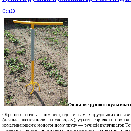
Сен
23
Описание ручного культиват
Обработка почвы – пожалуй, одна из самых трудоемких и физич
(для насыщения почвы кислородом), удалять сорняки и пропал
изматывающему, монотонному труду — ручной культиватор Торн
грядками. Теперь достаточно купить ручной культиватор Торна