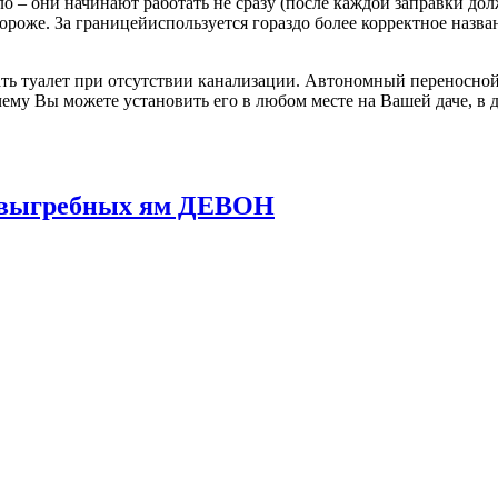
о – они начинают работать не сразу (после каждой заправки до
 дороже. За границейиспользуется гораздо более корректное назв
ь туалет при отсутствии канализации. Автономный переносной 
ему Вы можете установить его в любом месте на Вашей даче, в д
и выгребных ям ДЕВОН