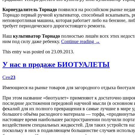
Корнеудалитель Торнадо
появился на российском рынке недав
Торнадо первый ручной культиватор, способный вскапывать, р
неповоротливая машина, которая работает либо на бензине, либ
требует периодического дорогостоящего ремонта.
Наш
культиватор Торнадо
полностью лишён всех этих недост
ним под силу даже ребенку.
Continue reading
→
This entry was posted on 23.09.2013.
У нас в продаже БИОТУАЛЕТЫ
Сен
23
Имеющиеся на рынке товаров для загородного отдыха биотуал
При этом название «биотуалет» применяют к достаточно широк
последние достижения передовой научной мысли (в основном
фекалий для их полного превращения в самые лучшие в мире у
большого объёма расходного материала — торфа, «продвинутые
настоящее время наибольшее распространении получили портат
воздействием специальных жидкостей. Для таких устройств наз
поскольку в них в подавляющем большинстве случаев использу