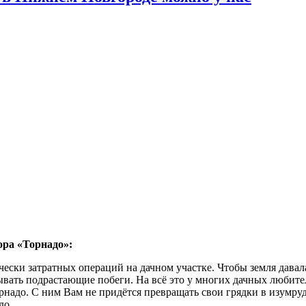
ора «Торнадо»:
ески затратных операций на дачном участке. Чтобы земля давал
ывать подрастающие побеги. На всё это у многих дачных любите
адо. С ним Вам не придётся превращать свои грядки в изумрудн
до.