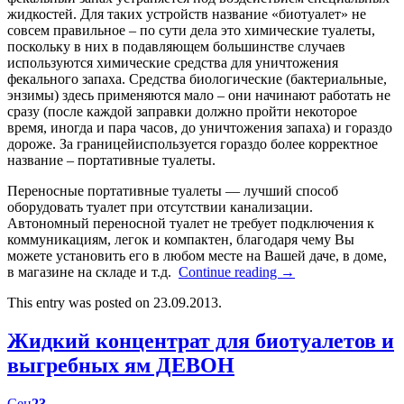
жидкостей. Для таких устройств название «биотуалет» не
совсем правильное – по сути дела это химические туалеты,
поскольку в них в подавляющем большинстве случаев
используются химические средства для уничтожения
фекального запаха. Средства биологические (бактериальные,
энзимы) здесь применяются мало – они начинают работать не
сразу (после каждой заправки должно пройти некоторое
время, иногда и пара часов, до уничтожения запаха) и гораздо
дороже. За границейиспользуется гораздо более корректное
название – портативные туалеты.
Переносные портативные туалеты — лучший способ
оборудовать туалет при отсутствии канализации.
Автономный переносной туалет не требует подключения к
коммуникациям, легок и компактен, благодаря чему Вы
можете установить его в любом месте на Вашей даче, в доме,
в магазине на складе и т.д.
Continue reading
→
This entry was posted on 23.09.2013.
Жидкий концентрат для биотуалетов и
выгребных ям ДЕВОН
Сен
23