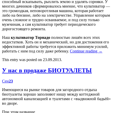
способный вскапывать, рыхлить землю и удалять сорняки. У
многих дачников сформировалось мнение, что культиватор —
это громоздкая, неповоротливая машина, которая работает
либо на бензине, либо на электричестве. Управление которым
очень сложное и трудно осваиваемое, и под силу только
мужчинам, а сам культиватор требует периодического
дорогостоящего ремонта.
Наш
культиватор Торнадо
полностью лишён всех этих
недостатков. Хоть он и механический, но для достижения его
эффективной работы требуется приложить минимум усилий,
работать с ним под силу даже ребенку.
Continue reading
→
This entry was posted on 23.09.2013.
У нас в продаже БИОТУАЛЕТЫ
Сен
23
Имеющиеся на рынке товаров для загородного отдыха
биотуалеты хорошо заполняют нишу между коттеджной
автономной канализацией и туалетами с «выдвижной бадьёй»
во дворе.
При этом название