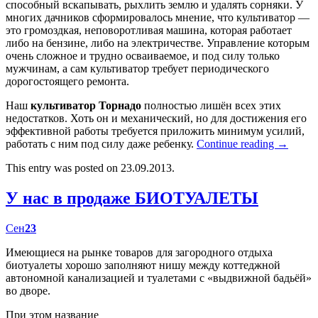
способный вскапывать, рыхлить землю и удалять сорняки. У
многих дачников сформировалось мнение, что культиватор —
это громоздкая, неповоротливая машина, которая работает
либо на бензине, либо на электричестве. Управление которым
очень сложное и трудно осваиваемое, и под силу только
мужчинам, а сам культиватор требует периодического
дорогостоящего ремонта.
Наш
культиватор Торнадо
полностью лишён всех этих
недостатков. Хоть он и механический, но для достижения его
эффективной работы требуется приложить минимум усилий,
работать с ним под силу даже ребенку.
Continue reading
→
This entry was posted on 23.09.2013.
У нас в продаже БИОТУАЛЕТЫ
Сен
23
Имеющиеся на рынке товаров для загородного отдыха
биотуалеты хорошо заполняют нишу между коттеджной
автономной канализацией и туалетами с «выдвижной бадьёй»
во дворе.
При этом название