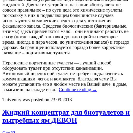
жидкостей. Для таких устройств название «биотуалет» не
совсем правильное – по сути дела это химические туалеты,
поскольку в них в подавляющем большинстве случаев
используются химические средства для уничтожения
фекального запаха. Средства биологические (бактериальные,
энзимы) здесь применяются мало – они начинают работать не
сразу (после каждой заправки должно пройти некоторое
время, иногда и пара часов, до уничтожения запаха) и гораздо
дороже. За границейиспользуется гораздо более корректное
название – портативные туалеты.
Переносные портативные туалеты — лучший способ
оборудовать туалет при отсутствии канализации.
Автономный переносной туалет не требует подключения к
коммуникациям, легок и компактен, благодаря чему Вы
можете установить его в любом месте на Вашей даче, в доме,
в магазине на складе и т.д.
Continue reading
→
This entry was posted on 23.09.2013.
Жидкий концентрат для биотуалетов и
выгребных ям ДЕВОН
Сен
23