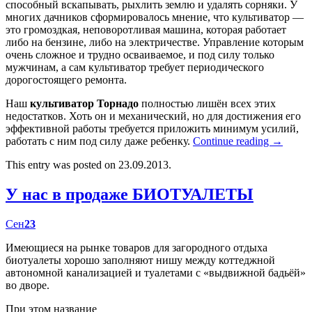
способный вскапывать, рыхлить землю и удалять сорняки. У
многих дачников сформировалось мнение, что культиватор —
это громоздкая, неповоротливая машина, которая работает
либо на бензине, либо на электричестве. Управление которым
очень сложное и трудно осваиваемое, и под силу только
мужчинам, а сам культиватор требует периодического
дорогостоящего ремонта.
Наш
культиватор Торнадо
полностью лишён всех этих
недостатков. Хоть он и механический, но для достижения его
эффективной работы требуется приложить минимум усилий,
работать с ним под силу даже ребенку.
Continue reading
→
This entry was posted on 23.09.2013.
У нас в продаже БИОТУАЛЕТЫ
Сен
23
Имеющиеся на рынке товаров для загородного отдыха
биотуалеты хорошо заполняют нишу между коттеджной
автономной канализацией и туалетами с «выдвижной бадьёй»
во дворе.
При этом название