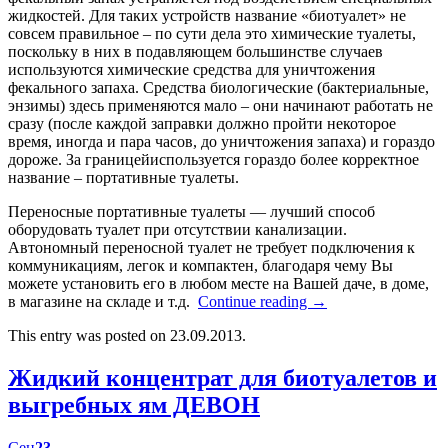
жидкостей. Для таких устройств название «биотуалет» не
совсем правильное – по сути дела это химические туалеты,
поскольку в них в подавляющем большинстве случаев
используются химические средства для уничтожения
фекального запаха. Средства биологические (бактериальные,
энзимы) здесь применяются мало – они начинают работать не
сразу (после каждой заправки должно пройти некоторое
время, иногда и пара часов, до уничтожения запаха) и гораздо
дороже. За границейиспользуется гораздо более корректное
название – портативные туалеты.
Переносные портативные туалеты — лучший способ
оборудовать туалет при отсутствии канализации.
Автономный переносной туалет не требует подключения к
коммуникациям, легок и компактен, благодаря чему Вы
можете установить его в любом месте на Вашей даче, в доме,
в магазине на складе и т.д.
Continue reading
→
This entry was posted on 23.09.2013.
Жидкий концентрат для биотуалетов и
выгребных ям ДЕВОН
Сен
23