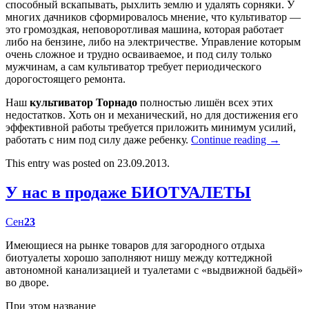
способный вскапывать, рыхлить землю и удалять сорняки. У
многих дачников сформировалось мнение, что культиватор —
это громоздкая, неповоротливая машина, которая работает
либо на бензине, либо на электричестве. Управление которым
очень сложное и трудно осваиваемое, и под силу только
мужчинам, а сам культиватор требует периодического
дорогостоящего ремонта.
Наш
культиватор Торнадо
полностью лишён всех этих
недостатков. Хоть он и механический, но для достижения его
эффективной работы требуется приложить минимум усилий,
работать с ним под силу даже ребенку.
Continue reading
→
This entry was posted on 23.09.2013.
У нас в продаже БИОТУАЛЕТЫ
Сен
23
Имеющиеся на рынке товаров для загородного отдыха
биотуалеты хорошо заполняют нишу между коттеджной
автономной канализацией и туалетами с «выдвижной бадьёй»
во дворе.
При этом название