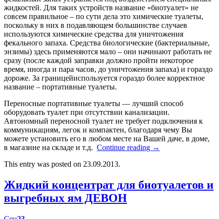
жидкостей. Для таких устройств название «биотуалет» не
совсем правильное – по сути дела это химические туалеты,
поскольку в них в подавляющем большинстве случаев
используются химические средства для уничтожения
фекального запаха. Средства биологические (бактериальные,
энзимы) здесь применяются мало – они начинают работать не
сразу (после каждой заправки должно пройти некоторое
время, иногда и пара часов, до уничтожения запаха) и гораздо
дороже. За границейиспользуется гораздо более корректное
название – портативные туалеты.
Переносные портативные туалеты — лучший способ
оборудовать туалет при отсутствии канализации.
Автономный переносной туалет не требует подключения к
коммуникациям, легок и компактен, благодаря чему Вы
можете установить его в любом месте на Вашей даче, в доме,
в магазине на складе и т.д.
Continue reading
→
This entry was posted on 23.09.2013.
Жидкий концентрат для биотуалетов и
выгребных ям ДЕВОН
Сен
23