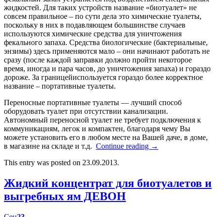
жидкостей. Для таких устройств название «биотуалет» не
совсем правильное – по сути дела это химические туалеты,
поскольку в них в подавляющем большинстве случаев
используются химические средства для уничтожения
фекального запаха. Средства биологические (бактериальные,
энзимы) здесь применяются мало – они начинают работать не
сразу (после каждой заправки должно пройти некоторое
время, иногда и пара часов, до уничтожения запаха) и гораздо
дороже. За границейиспользуется гораздо более корректное
название – портативные туалеты.
Переносные портативные туалеты — лучший способ
оборудовать туалет при отсутствии канализации.
Автономный переносной туалет не требует подключения к
коммуникациям, легок и компактен, благодаря чему Вы
можете установить его в любом месте на Вашей даче, в доме,
в магазине на складе и т.д.
Continue reading
→
This entry was posted on 23.09.2013.
Жидкий концентрат для биотуалетов и
выгребных ям ДЕВОН
Сен
23