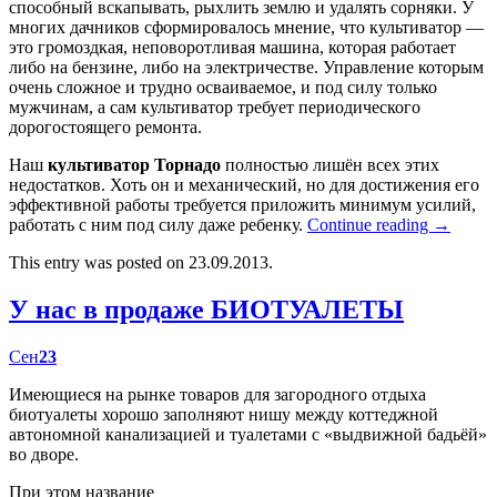
способный вскапывать, рыхлить землю и удалять сорняки. У
многих дачников сформировалось мнение, что культиватор —
это громоздкая, неповоротливая машина, которая работает
либо на бензине, либо на электричестве. Управление которым
очень сложное и трудно осваиваемое, и под силу только
мужчинам, а сам культиватор требует периодического
дорогостоящего ремонта.
Наш
культиватор Торнадо
полностью лишён всех этих
недостатков. Хоть он и механический, но для достижения его
эффективной работы требуется приложить минимум усилий,
работать с ним под силу даже ребенку.
Continue reading
→
This entry was posted on 23.09.2013.
У нас в продаже БИОТУАЛЕТЫ
Сен
23
Имеющиеся на рынке товаров для загородного отдыха
биотуалеты хорошо заполняют нишу между коттеджной
автономной канализацией и туалетами с «выдвижной бадьёй»
во дворе.
При этом название