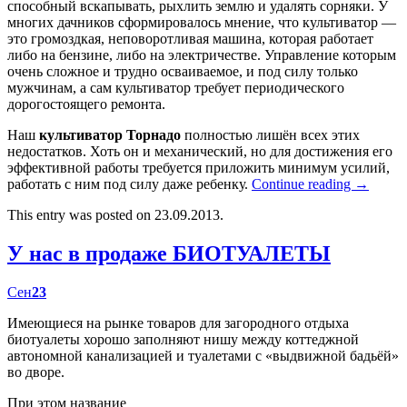
способный вскапывать, рыхлить землю и удалять сорняки. У
многих дачников сформировалось мнение, что культиватор —
это громоздкая, неповоротливая машина, которая работает
либо на бензине, либо на электричестве. Управление которым
очень сложное и трудно осваиваемое, и под силу только
мужчинам, а сам культиватор требует периодического
дорогостоящего ремонта.
Наш
культиватор Торнадо
полностью лишён всех этих
недостатков. Хоть он и механический, но для достижения его
эффективной работы требуется приложить минимум усилий,
работать с ним под силу даже ребенку.
Continue reading
→
This entry was posted on 23.09.2013.
У нас в продаже БИОТУАЛЕТЫ
Сен
23
Имеющиеся на рынке товаров для загородного отдыха
биотуалеты хорошо заполняют нишу между коттеджной
автономной канализацией и туалетами с «выдвижной бадьёй»
во дворе.
При этом название