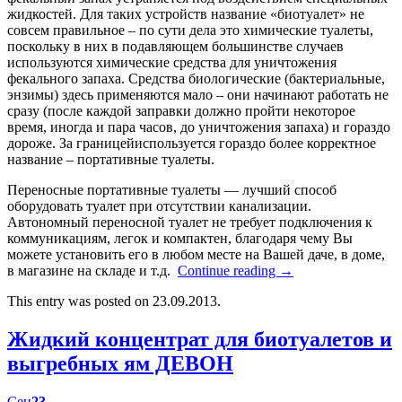
жидкостей. Для таких устройств название «биотуалет» не
совсем правильное – по сути дела это химические туалеты,
поскольку в них в подавляющем большинстве случаев
используются химические средства для уничтожения
фекального запаха. Средства биологические (бактериальные,
энзимы) здесь применяются мало – они начинают работать не
сразу (после каждой заправки должно пройти некоторое
время, иногда и пара часов, до уничтожения запаха) и гораздо
дороже. За границейиспользуется гораздо более корректное
название – портативные туалеты.
Переносные портативные туалеты — лучший способ
оборудовать туалет при отсутствии канализации.
Автономный переносной туалет не требует подключения к
коммуникациям, легок и компактен, благодаря чему Вы
можете установить его в любом месте на Вашей даче, в доме,
в магазине на складе и т.д.
Continue reading
→
This entry was posted on 23.09.2013.
Жидкий концентрат для биотуалетов и
выгребных ям ДЕВОН
Сен
23