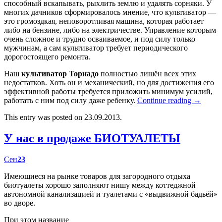
способный вскапывать, рыхлить землю и удалять сорняки. У
многих дачников сформировалось мнение, что культиватор —
это громоздкая, неповоротливая машина, которая работает
либо на бензине, либо на электричестве. Управление которым
очень сложное и трудно осваиваемое, и под силу только
мужчинам, а сам культиватор требует периодического
дорогостоящего ремонта.
Наш
культиватор Торнадо
полностью лишён всех этих
недостатков. Хоть он и механический, но для достижения его
эффективной работы требуется приложить минимум усилий,
работать с ним под силу даже ребенку.
Continue reading
→
This entry was posted on 23.09.2013.
У нас в продаже БИОТУАЛЕТЫ
Сен
23
Имеющиеся на рынке товаров для загородного отдыха
биотуалеты хорошо заполняют нишу между коттеджной
автономной канализацией и туалетами с «выдвижной бадьёй»
во дворе.
При этом название