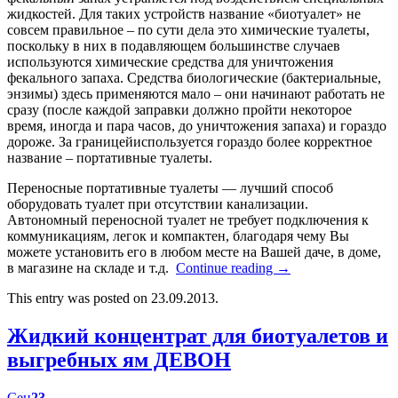
жидкостей. Для таких устройств название «биотуалет» не
совсем правильное – по сути дела это химические туалеты,
поскольку в них в подавляющем большинстве случаев
используются химические средства для уничтожения
фекального запаха. Средства биологические (бактериальные,
энзимы) здесь применяются мало – они начинают работать не
сразу (после каждой заправки должно пройти некоторое
время, иногда и пара часов, до уничтожения запаха) и гораздо
дороже. За границейиспользуется гораздо более корректное
название – портативные туалеты.
Переносные портативные туалеты — лучший способ
оборудовать туалет при отсутствии канализации.
Автономный переносной туалет не требует подключения к
коммуникациям, легок и компактен, благодаря чему Вы
можете установить его в любом месте на Вашей даче, в доме,
в магазине на складе и т.д.
Continue reading
→
This entry was posted on 23.09.2013.
Жидкий концентрат для биотуалетов и
выгребных ям ДЕВОН
Сен
23