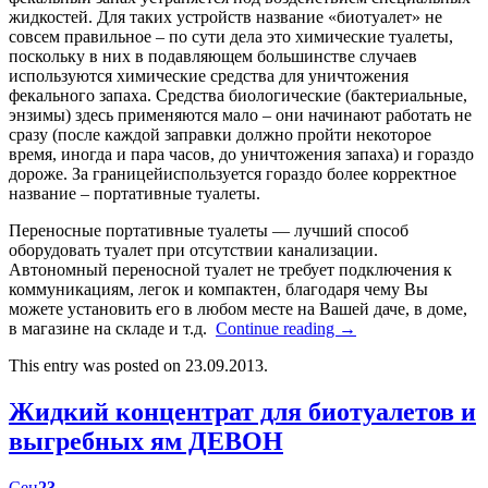
жидкостей. Для таких устройств название «биотуалет» не
совсем правильное – по сути дела это химические туалеты,
поскольку в них в подавляющем большинстве случаев
используются химические средства для уничтожения
фекального запаха. Средства биологические (бактериальные,
энзимы) здесь применяются мало – они начинают работать не
сразу (после каждой заправки должно пройти некоторое
время, иногда и пара часов, до уничтожения запаха) и гораздо
дороже. За границейиспользуется гораздо более корректное
название – портативные туалеты.
Переносные портативные туалеты — лучший способ
оборудовать туалет при отсутствии канализации.
Автономный переносной туалет не требует подключения к
коммуникациям, легок и компактен, благодаря чему Вы
можете установить его в любом месте на Вашей даче, в доме,
в магазине на складе и т.д.
Continue reading
→
This entry was posted on 23.09.2013.
Жидкий концентрат для биотуалетов и
выгребных ям ДЕВОН
Сен
23