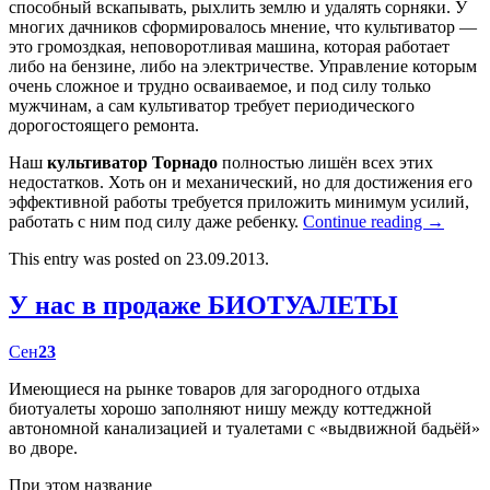
способный вскапывать, рыхлить землю и удалять сорняки. У
многих дачников сформировалось мнение, что культиватор —
это громоздкая, неповоротливая машина, которая работает
либо на бензине, либо на электричестве. Управление которым
очень сложное и трудно осваиваемое, и под силу только
мужчинам, а сам культиватор требует периодического
дорогостоящего ремонта.
Наш
культиватор Торнадо
полностью лишён всех этих
недостатков. Хоть он и механический, но для достижения его
эффективной работы требуется приложить минимум усилий,
работать с ним под силу даже ребенку.
Continue reading
→
This entry was posted on 23.09.2013.
У нас в продаже БИОТУАЛЕТЫ
Сен
23
Имеющиеся на рынке товаров для загородного отдыха
биотуалеты хорошо заполняют нишу между коттеджной
автономной канализацией и туалетами с «выдвижной бадьёй»
во дворе.
При этом название