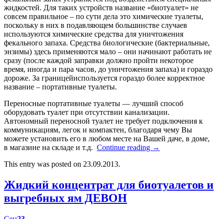
жидкостей. Для таких устройств название «биотуалет» не
совсем правильное – по сути дела это химические туалеты,
поскольку в них в подавляющем большинстве случаев
используются химические средства для уничтожения
фекального запаха. Средства биологические (бактериальные,
энзимы) здесь применяются мало – они начинают работать не
сразу (после каждой заправки должно пройти некоторое
время, иногда и пара часов, до уничтожения запаха) и гораздо
дороже. За границейиспользуется гораздо более корректное
название – портативные туалеты.
Переносные портативные туалеты — лучший способ
оборудовать туалет при отсутствии канализации.
Автономный переносной туалет не требует подключения к
коммуникациям, легок и компактен, благодаря чему Вы
можете установить его в любом месте на Вашей даче, в доме,
в магазине на складе и т.д.
Continue reading
→
This entry was posted on 23.09.2013.
Жидкий концентрат для биотуалетов и
выгребных ям ДЕВОН
Сен
23