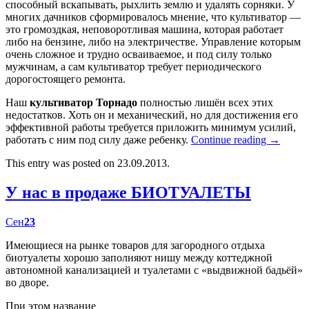
способный вскапывать, рыхлить землю и удалять сорняки. У
многих дачников сформировалось мнение, что культиватор —
это громоздкая, неповоротливая машина, которая работает
либо на бензине, либо на электричестве. Управление которым
очень сложное и трудно осваиваемое, и под силу только
мужчинам, а сам культиватор требует периодического
дорогостоящего ремонта.
Наш
культиватор Торнадо
полностью лишён всех этих
недостатков. Хоть он и механический, но для достижения его
эффективной работы требуется приложить минимум усилий,
работать с ним под силу даже ребенку.
Continue reading
→
This entry was posted on 23.09.2013.
У нас в продаже БИОТУАЛЕТЫ
Сен
23
Имеющиеся на рынке товаров для загородного отдыха
биотуалеты хорошо заполняют нишу между коттеджной
автономной канализацией и туалетами с «выдвижной бадьёй»
во дворе.
При этом название