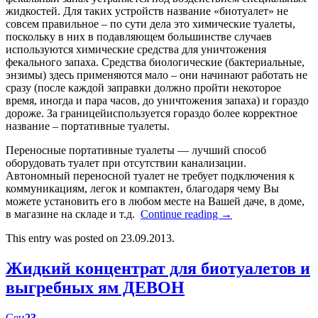
жидкостей. Для таких устройств название «биотуалет» не
совсем правильное – по сути дела это химические туалеты,
поскольку в них в подавляющем большинстве случаев
используются химические средства для уничтожения
фекального запаха. Средства биологические (бактериальные,
энзимы) здесь применяются мало – они начинают работать не
сразу (после каждой заправки должно пройти некоторое
время, иногда и пара часов, до уничтожения запаха) и гораздо
дороже. За границейиспользуется гораздо более корректное
название – портативные туалеты.
Переносные портативные туалеты — лучший способ
оборудовать туалет при отсутствии канализации.
Автономный переносной туалет не требует подключения к
коммуникациям, легок и компактен, благодаря чему Вы
можете установить его в любом месте на Вашей даче, в доме,
в магазине на складе и т.д.
Continue reading
→
This entry was posted on 23.09.2013.
Жидкий концентрат для биотуалетов и
выгребных ям ДЕВОН
Сен
23