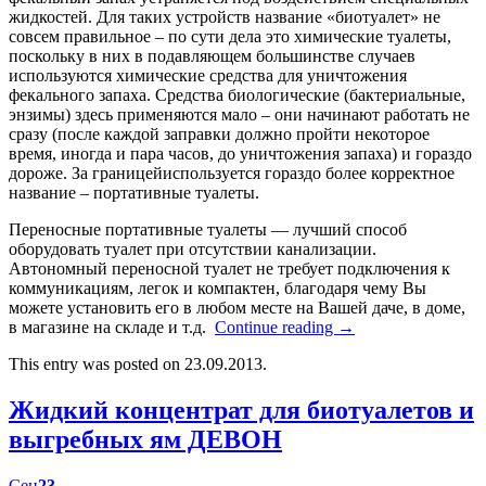
жидкостей. Для таких устройств название «биотуалет» не
совсем правильное – по сути дела это химические туалеты,
поскольку в них в подавляющем большинстве случаев
используются химические средства для уничтожения
фекального запаха. Средства биологические (бактериальные,
энзимы) здесь применяются мало – они начинают работать не
сразу (после каждой заправки должно пройти некоторое
время, иногда и пара часов, до уничтожения запаха) и гораздо
дороже. За границейиспользуется гораздо более корректное
название – портативные туалеты.
Переносные портативные туалеты — лучший способ
оборудовать туалет при отсутствии канализации.
Автономный переносной туалет не требует подключения к
коммуникациям, легок и компактен, благодаря чему Вы
можете установить его в любом месте на Вашей даче, в доме,
в магазине на складе и т.д.
Continue reading
→
This entry was posted on 23.09.2013.
Жидкий концентрат для биотуалетов и
выгребных ям ДЕВОН
Сен
23