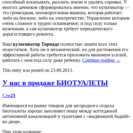
способный вскапывать, рыхлить землю и удалять сорняки. У
многих дачников сформировалось мнение, что культиватор —
это громоздкая, неповоротливая машина, которая работает
либо на бензине, либо на электричестве. Управление которым
очень сложное и трудно осваиваемое, и под силу только
мужчинам, а сам культиватор требует периодического
дорогостоящего ремонта.
Наш
культиватор Торнадо
полностью лишён всех этих
недостатков. Хоть он и механический, но для достижения его
эффективной работы требуется приложить минимум усилий,
работать с ним под силу даже ребенку.
Continue reading
→
This entry was posted on 23.09.2013.
У нас в продаже БИОТУАЛЕТЫ
Сен
23
Имеющиеся на рынке товаров для загородного отдыха
биотуалеты хорошо заполняют нишу между коттеджной
автономной канализацией и туалетами с «выдвижной бадьёй»
во дворе.
При этом название