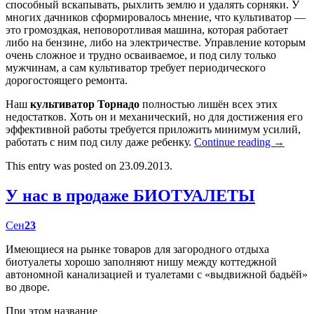
способный вскапывать, рыхлить землю и удалять сорняки. У
многих дачников сформировалось мнение, что культиватор —
это громоздкая, неповоротливая машина, которая работает
либо на бензине, либо на электричестве. Управление которым
очень сложное и трудно осваиваемое, и под силу только
мужчинам, а сам культиватор требует периодического
дорогостоящего ремонта.
Наш
культиватор Торнадо
полностью лишён всех этих
недостатков. Хоть он и механический, но для достижения его
эффективной работы требуется приложить минимум усилий,
работать с ним под силу даже ребенку.
Continue reading
→
This entry was posted on 23.09.2013.
У нас в продаже БИОТУАЛЕТЫ
Сен
23
Имеющиеся на рынке товаров для загородного отдыха
биотуалеты хорошо заполняют нишу между коттеджной
автономной канализацией и туалетами с «выдвижной бадьёй»
во дворе.
При этом название