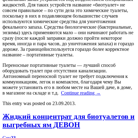
жидкостей. Для таких устройств название «биотуалет» не
совсем правильное – по сути дела это химические туалеты,
поскольку в них в подавляющем большинстве случаев
используются химические средства для уничтожения
фекального запаха. Средства биологические (бактериальные,
энзимы) здесь применяются мало – они начинают работать не
сразу (после каждой заправки должно пройти некоторое
время, иногда и пара часов, до уничтожения запаха) и гораздо
дороже. За границейиспользуется гораздо более корректное
название – портативные туалеты.
Переносные портативные туалеты — лучший способ
оборудовать туалет при отсутствии канализации.
Автономный переносной туалет не требует подключения к
коммуникациям, легок и компактен, благодаря чему Вы
можете установить его в любом месте на Вашей даче, в доме,
в магазине на складе и т.д.
Continue reading
→
This entry was posted on 23.09.2013.
Жидкий концентрат для биотуалетов и
выгребных ям ДЕВОН
Сен
23