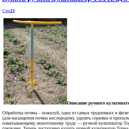
Сен
23
Описание ручного культиват
Обработка почвы – пожалуй, одна из самых трудоемких и физич
(для насыщения почвы кислородом), удалять сорняки и пропал
изматывающему, монотонному труду — ручной культиватор Торн
грядками. Теперь достаточно купить ручной культиватор Торна