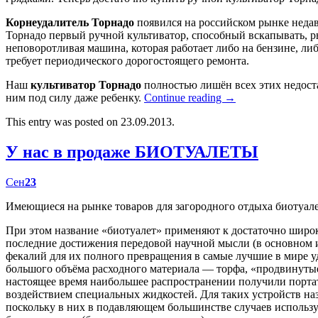
Корнеудалитель Торнадо
появился на российском рынке недав
Торнадо первый ручной культиватор, способный вскапывать, р
неповоротливая машина, которая работает либо на бензине, либ
требует периодического дорогостоящего ремонта.
Наш
культиватор Торнадо
полностью лишён всех этих недост
ним под силу даже ребенку.
Continue reading
→
This entry was posted on 23.09.2013.
У нас в продаже БИОТУАЛЕТЫ
Сен
23
Имеющиеся на рынке товаров для загородного отдыха биотуал
При этом название «биотуалет» применяют к достаточно широк
последние достижения передовой научной мысли (в основном
фекалий для их полного превращения в самые лучшие в мире у
большого объёма расходного материала — торфа, «продвинутые
настоящее время наибольшее распространении получили портат
воздействием специальных жидкостей. Для таких устройств наз
поскольку в них в подавляющем большинстве случаев использу