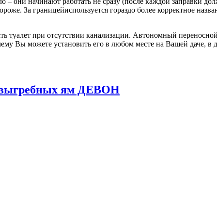
о – они начинают работать не сразу (после каждой заправки до
 дороже. За границейиспользуется гораздо более корректное назв
ь туалет при отсутствии канализации. Автономный переносной 
ему Вы можете установить его в любом месте на Вашей даче, в д
и выгребных ям ДЕВОН