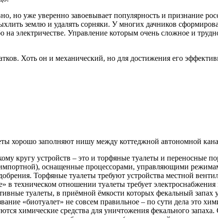
но, но уже уверенно завоевывает популярность и признание росс
ыхлить землю и удалять сорняки. У многих дачников сформирова
о на электричестве. Управление которым очень сложное и трудно
атков. Хоть он и механический, но для достижения его эффекти
еты хорошо заполняют нишу между коттеджной автономной кана
ому кругу устройств – это и торфяные туалеты и переносные п
 импортной), оснащенные процессорами, управляющими режима
добрения. Торфяные туалеты требуют устройства местной венти
» в техническом отношении туалеты требует электроснабжения 
ивные туалеты, в приёмной ёмкости которых фекальный запах у
вание «биотуалет» не совсем правильное – по сути дела это хим
ются химические средства для уничтожения фекального запаха. 