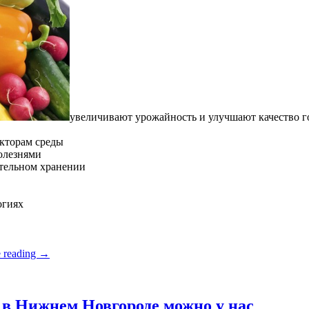
увеличивают урожайность и улучшают качество 
кторам среды
олезнями
ительном хранении
огиях
 reading
→
в Нижнем Новгороде можно у нас