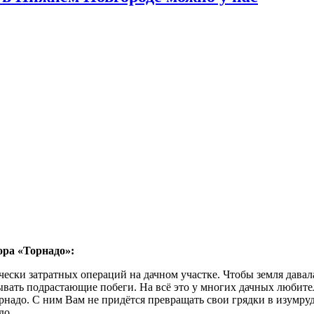
ора «Торнадо»:
ески затратных операций на дачном участке. Чтобы земля давал
ывать подрастающие побеги. На всё это у многих дачных любите
адо. С ним Вам не придётся превращать свои грядки в изумрудн
до.