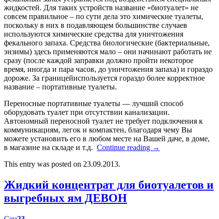
жидкостей. Для таких устройств название «биотуалет» не
совсем правильное – по сути дела это химические туалеты,
поскольку в них в подавляющем большинстве случаев
используются химические средства для уничтожения
фекального запаха. Средства биологические (бактериальные,
энзимы) здесь применяются мало – они начинают работать не
сразу (после каждой заправки должно пройти некоторое
время, иногда и пара часов, до уничтожения запаха) и гораздо
дороже. За границейиспользуется гораздо более корректное
название – портативные туалеты.
Переносные портативные туалеты — лучший способ
оборудовать туалет при отсутствии канализации.
Автономный переносной туалет не требует подключения к
коммуникациям, легок и компактен, благодаря чему Вы
можете установить его в любом месте на Вашей даче, в доме,
в магазине на складе и т.д.
Continue reading
→
This entry was posted on 23.09.2013.
Жидкий концентрат для биотуалетов и
выгребных ям ДЕВОН
Сен
23