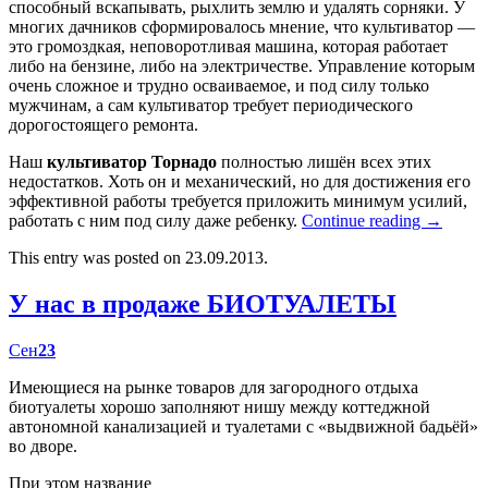
способный вскапывать, рыхлить землю и удалять сорняки. У
многих дачников сформировалось мнение, что культиватор —
это громоздкая, неповоротливая машина, которая работает
либо на бензине, либо на электричестве. Управление которым
очень сложное и трудно осваиваемое, и под силу только
мужчинам, а сам культиватор требует периодического
дорогостоящего ремонта.
Наш
культиватор Торнадо
полностью лишён всех этих
недостатков. Хоть он и механический, но для достижения его
эффективной работы требуется приложить минимум усилий,
работать с ним под силу даже ребенку.
Continue reading
→
This entry was posted on 23.09.2013.
У нас в продаже БИОТУАЛЕТЫ
Сен
23
Имеющиеся на рынке товаров для загородного отдыха
биотуалеты хорошо заполняют нишу между коттеджной
автономной канализацией и туалетами с «выдвижной бадьёй»
во дворе.
При этом название