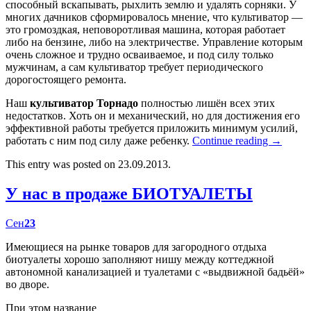
способный вскапывать, рыхлить землю и удалять сорняки. У
многих дачников сформировалось мнение, что культиватор —
это громоздкая, неповоротливая машина, которая работает
либо на бензине, либо на электричестве. Управление которым
очень сложное и трудно осваиваемое, и под силу только
мужчинам, а сам культиватор требует периодического
дорогостоящего ремонта.
Наш
культиватор Торнадо
полностью лишён всех этих
недостатков. Хоть он и механический, но для достижения его
эффективной работы требуется приложить минимум усилий,
работать с ним под силу даже ребенку.
Continue reading
→
This entry was posted on 23.09.2013.
У нас в продаже БИОТУАЛЕТЫ
Сен
23
Имеющиеся на рынке товаров для загородного отдыха
биотуалеты хорошо заполняют нишу между коттеджной
автономной канализацией и туалетами с «выдвижной бадьёй»
во дворе.
При этом название