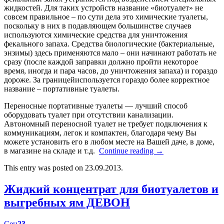
жидкостей. Для таких устройств название «биотуалет» не
совсем правильное – по сути дела это химические туалеты,
поскольку в них в подавляющем большинстве случаев
используются химические средства для уничтожения
фекального запаха. Средства биологические (бактериальные,
энзимы) здесь применяются мало – они начинают работать не
сразу (после каждой заправки должно пройти некоторое
время, иногда и пара часов, до уничтожения запаха) и гораздо
дороже. За границейиспользуется гораздо более корректное
название – портативные туалеты.
Переносные портативные туалеты — лучший способ
оборудовать туалет при отсутствии канализации.
Автономный переносной туалет не требует подключения к
коммуникациям, легок и компактен, благодаря чему Вы
можете установить его в любом месте на Вашей даче, в доме,
в магазине на складе и т.д.
Continue reading
→
This entry was posted on 23.09.2013.
Жидкий концентрат для биотуалетов и
выгребных ям ДЕВОН
Сен
23