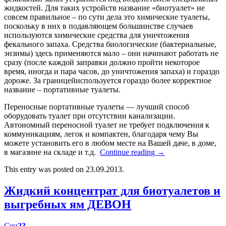
жидкостей. Для таких устройств название «биотуалет» не
совсем правильное – по сути дела это химические туалеты,
поскольку в них в подавляющем большинстве случаев
используются химические средства для уничтожения
фекального запаха. Средства биологические (бактериальные,
энзимы) здесь применяются мало – они начинают работать не
сразу (после каждой заправки должно пройти некоторое
время, иногда и пара часов, до уничтожения запаха) и гораздо
дороже. За границейиспользуется гораздо более корректное
название – портативные туалеты.
Переносные портативные туалеты — лучший способ
оборудовать туалет при отсутствии канализации.
Автономный переносной туалет не требует подключения к
коммуникациям, легок и компактен, благодаря чему Вы
можете установить его в любом месте на Вашей даче, в доме,
в магазине на складе и т.д.
Continue reading
→
This entry was posted on 23.09.2013.
Жидкий концентрат для биотуалетов и
выгребных ям ДЕВОН
Сен
23