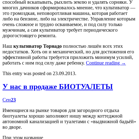
способный вскапывать, рыхлить землю и удалять сорняки. У
многих дачников сформировалось мнение, что культиватор —
это громоздкая, неповоротливая машина, которая работает
либо на бензине, либо на электричестве. Управление которым
очень сложное и трудно осваиваемое, и под силу только
мужчинам, а сам культиватор требует периодического
дорогостоящего ремонта.
Наш
культиватор Торнадо
полностью лишён всех этих
недостатков. Хоть он и механический, но для достижения его
эффективной работы требуется приложить минимум усилий,
работать с ним под силу даже ребенку.
Continue reading
→
This entry was posted on 23.09.2013.
У нас в продаже БИОТУАЛЕТЫ
Сен
23
Имеющиеся на рынке товаров для загородного отдыха
биотуалеты хорошо заполняют нишу между коттеджной
автономной канализацией и туалетами с «выдвижной бадьёй»
во дворе.
При этом название