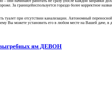
о – они начинают работать не сразу (после каждой заправки до
 дороже. За границейиспользуется гораздо более корректное назв
ь туалет при отсутствии канализации. Автономный переносной 
ему Вы можете установить его в любом месте на Вашей даче, в д
и выгребных ям ДЕВОН