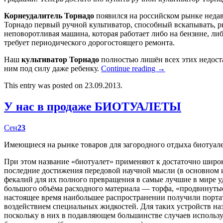
Корнеудалитель Торнадо
появился на российском рынке недав
Торнадо первый ручной культиватор, способный вскапывать, р
неповоротливая машина, которая работает либо на бензине, либ
требует периодического дорогостоящего ремонта.
Наш
культиватор Торнадо
полностью лишён всех этих недост
ним под силу даже ребенку.
Continue reading
→
This entry was posted on 23.09.2013.
У нас в продаже БИОТУАЛЕТЫ
Сен
23
Имеющиеся на рынке товаров для загородного отдыха биотуал
При этом название «биотуалет» применяют к достаточно широк
последние достижения передовой научной мысли (в основном
фекалий для их полного превращения в самые лучшие в мире у
большого объёма расходного материала — торфа, «продвинутые
настоящее время наибольшее распространении получили портат
воздействием специальных жидкостей. Для таких устройств наз
поскольку в них в подавляющем большинстве случаев использу