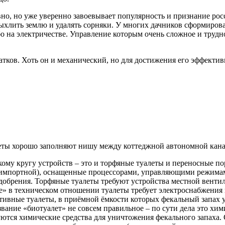
но, но уже уверенно завоевывает популярность и признание росс
ыхлить землю и удалять сорняки. У многих дачников сформирова
о на электричестве. Управление которым очень сложное и трудно
атков. Хоть он и механический, но для достижения его эффекти
еты хорошо заполняют нишу между коттеджной автономной кана
ому кругу устройств – это и торфяные туалеты и переносные п
 импортной), оснащенные процессорами, управляющими режима
добрения. Торфяные туалеты требуют устройства местной венти
» в техническом отношении туалеты требует электроснабжения 
ивные туалеты, в приёмной ёмкости которых фекальный запах у
вание «биотуалет» не совсем правильное – по сути дела это хим
ются химические средства для уничтожения фекального запаха. 