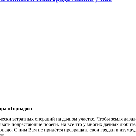
ора «Торнадо»:
ески затратных операций на дачном участке. Чтобы земля давал
ывать подрастающие побеги. На всё это у многих дачных любите
адо. С ним Вам не придётся превращать свои грядки в изумрудн
до.