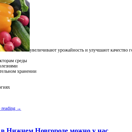
увеличивают урожайность и улучшают качество 
кторам среды
олезнями
ительном хранении
огиях
 reading
→
в Нижнем Новгороде можно у нас