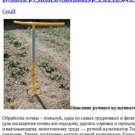
Сен
23
Описание ручного культиват
Обработка почвы – пожалуй, одна из самых трудоемких и физич
(для насыщения почвы кислородом), удалять сорняки и пропал
изматывающему, монотонному труду — ручной культиватор Торн
грядками. Теперь достаточно купить ручной культиватор Торна