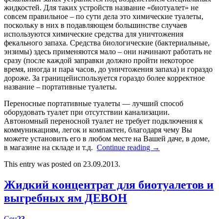
жидкостей. Для таких устройств название «биотуалет» не
совсем правильное – по сути дела это химические туалеты,
поскольку в них в подавляющем большинстве случаев
используются химические средства для уничтожения
фекального запаха. Средства биологические (бактериальные,
энзимы) здесь применяются мало – они начинают работать не
сразу (после каждой заправки должно пройти некоторое
время, иногда и пара часов, до уничтожения запаха) и гораздо
дороже. За границейиспользуется гораздо более корректное
название – портативные туалеты.
Переносные портативные туалеты — лучший способ
оборудовать туалет при отсутствии канализации.
Автономный переносной туалет не требует подключения к
коммуникациям, легок и компактен, благодаря чему Вы
можете установить его в любом месте на Вашей даче, в доме,
в магазине на складе и т.д.
Continue reading
→
This entry was posted on 23.09.2013.
Жидкий концентрат для биотуалетов и
выгребных ям ДЕВОН
Сен
23