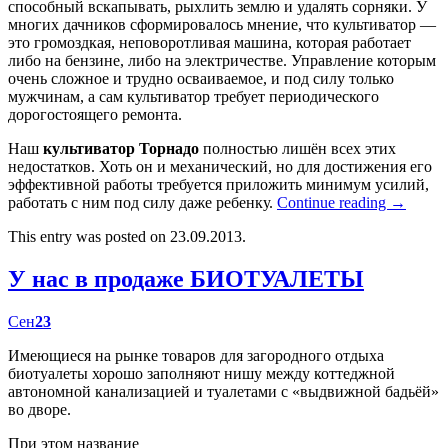
способный вскапывать, рыхлить землю и удалять сорняки. У
многих дачников сформировалось мнение, что культиватор —
это громоздкая, неповоротливая машина, которая работает
либо на бензине, либо на электричестве. Управление которым
очень сложное и трудно осваиваемое, и под силу только
мужчинам, а сам культиватор требует периодического
дорогостоящего ремонта.
Наш
культиватор Торнадо
полностью лишён всех этих
недостатков. Хоть он и механический, но для достижения его
эффективной работы требуется приложить минимум усилий,
работать с ним под силу даже ребенку.
Continue reading
→
This entry was posted on 23.09.2013.
У нас в продаже БИОТУАЛЕТЫ
Сен
23
Имеющиеся на рынке товаров для загородного отдыха
биотуалеты хорошо заполняют нишу между коттеджной
автономной канализацией и туалетами с «выдвижной бадьёй»
во дворе.
При этом название