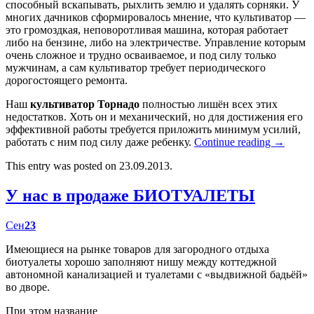
способный вскапывать, рыхлить землю и удалять сорняки. У
многих дачников сформировалось мнение, что культиватор —
это громоздкая, неповоротливая машина, которая работает
либо на бензине, либо на электричестве. Управление которым
очень сложное и трудно осваиваемое, и под силу только
мужчинам, а сам культиватор требует периодического
дорогостоящего ремонта.
Наш
культиватор Торнадо
полностью лишён всех этих
недостатков. Хоть он и механический, но для достижения его
эффективной работы требуется приложить минимум усилий,
работать с ним под силу даже ребенку.
Continue reading
→
This entry was posted on 23.09.2013.
У нас в продаже БИОТУАЛЕТЫ
Сен
23
Имеющиеся на рынке товаров для загородного отдыха
биотуалеты хорошо заполняют нишу между коттеджной
автономной канализацией и туалетами с «выдвижной бадьёй»
во дворе.
При этом название