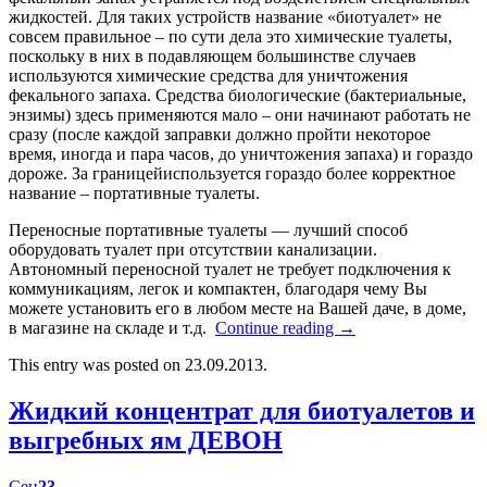
жидкостей. Для таких устройств название «биотуалет» не
совсем правильное – по сути дела это химические туалеты,
поскольку в них в подавляющем большинстве случаев
используются химические средства для уничтожения
фекального запаха. Средства биологические (бактериальные,
энзимы) здесь применяются мало – они начинают работать не
сразу (после каждой заправки должно пройти некоторое
время, иногда и пара часов, до уничтожения запаха) и гораздо
дороже. За границейиспользуется гораздо более корректное
название – портативные туалеты.
Переносные портативные туалеты — лучший способ
оборудовать туалет при отсутствии канализации.
Автономный переносной туалет не требует подключения к
коммуникациям, легок и компактен, благодаря чему Вы
можете установить его в любом месте на Вашей даче, в доме,
в магазине на складе и т.д.
Continue reading
→
This entry was posted on 23.09.2013.
Жидкий концентрат для биотуалетов и
выгребных ям ДЕВОН
Сен
23