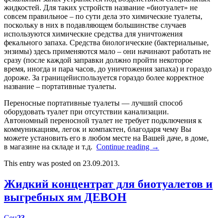
жидкостей. Для таких устройств название «биотуалет» не
совсем правильное – по сути дела это химические туалеты,
поскольку в них в подавляющем большинстве случаев
используются химические средства для уничтожения
фекального запаха. Средства биологические (бактериальные,
энзимы) здесь применяются мало – они начинают работать не
сразу (после каждой заправки должно пройти некоторое
время, иногда и пара часов, до уничтожения запаха) и гораздо
дороже. За границейиспользуется гораздо более корректное
название – портативные туалеты.
Переносные портативные туалеты — лучший способ
оборудовать туалет при отсутствии канализации.
Автономный переносной туалет не требует подключения к
коммуникациям, легок и компактен, благодаря чему Вы
можете установить его в любом месте на Вашей даче, в доме,
в магазине на складе и т.д.
Continue reading
→
This entry was posted on 23.09.2013.
Жидкий концентрат для биотуалетов и
выгребных ям ДЕВОН
Сен
23