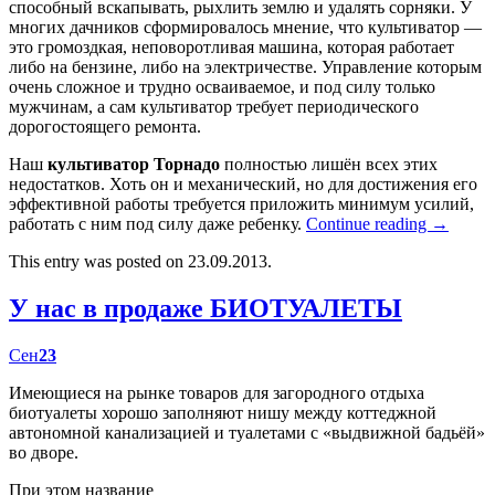
способный вскапывать, рыхлить землю и удалять сорняки. У
многих дачников сформировалось мнение, что культиватор —
это громоздкая, неповоротливая машина, которая работает
либо на бензине, либо на электричестве. Управление которым
очень сложное и трудно осваиваемое, и под силу только
мужчинам, а сам культиватор требует периодического
дорогостоящего ремонта.
Наш
культиватор Торнадо
полностью лишён всех этих
недостатков. Хоть он и механический, но для достижения его
эффективной работы требуется приложить минимум усилий,
работать с ним под силу даже ребенку.
Continue reading
→
This entry was posted on 23.09.2013.
У нас в продаже БИОТУАЛЕТЫ
Сен
23
Имеющиеся на рынке товаров для загородного отдыха
биотуалеты хорошо заполняют нишу между коттеджной
автономной канализацией и туалетами с «выдвижной бадьёй»
во дворе.
При этом название