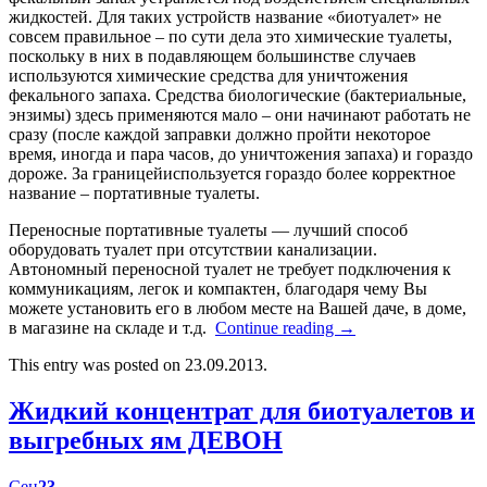
жидкостей. Для таких устройств название «биотуалет» не
совсем правильное – по сути дела это химические туалеты,
поскольку в них в подавляющем большинстве случаев
используются химические средства для уничтожения
фекального запаха. Средства биологические (бактериальные,
энзимы) здесь применяются мало – они начинают работать не
сразу (после каждой заправки должно пройти некоторое
время, иногда и пара часов, до уничтожения запаха) и гораздо
дороже. За границейиспользуется гораздо более корректное
название – портативные туалеты.
Переносные портативные туалеты — лучший способ
оборудовать туалет при отсутствии канализации.
Автономный переносной туалет не требует подключения к
коммуникациям, легок и компактен, благодаря чему Вы
можете установить его в любом месте на Вашей даче, в доме,
в магазине на складе и т.д.
Continue reading
→
This entry was posted on 23.09.2013.
Жидкий концентрат для биотуалетов и
выгребных ям ДЕВОН
Сен
23