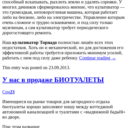
способный вскапывать, рыхлить землю и удалять сорняки. У
многих дачников сформировалось мнение, что культиватор —
это громоздкая, неповоротливая машина, которая работает
либо на бензине, либо на электричестве. Управление которым
очень сложное и трудно осваиваемое, и под силу только
мужчинам, а сам культиватор требует периодического
дорогостоящего ремонта.
Наш
культиватор Торнадо
полностью лишён всех этих
недостатков. Хоть он и механический, но для достижения его
эффективной работы требуется приложить минимум усилий,
работать с ним под силу даже ребенку.
Continue reading
→
This entry was posted on 23.09.2013.
У нас в продаже БИОТУАЛЕТЫ
Сен
23
Имеющиеся на рынке товаров для загородного отдыха
биотуалеты хорошо заполняют нишу между коттеджной
автономной канализацией и туалетами с «выдвижной бадьёй»
во дворе.
При этом название