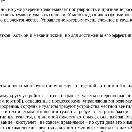
но, но уже уверенно завоевывает популярность и признание росс
ыхлить землю и удалять сорняки. У многих дачников сформирова
о на электричестве. Управление которым очень сложное и трудно
атков. Хоть он и механический, но для достижения его эффекти
еты хорошо заполняют нишу между коттеджной автономной кана
ому кругу устройств – это и торфяные туалеты и переносные п
 импортной), оснащенные процессорами, управляющими режима
добрения. Торфяные туалеты требуют устройства местной венти
» в техническом отношении туалеты требует электроснабжения 
ивные туалеты, в приёмной ёмкости которых фекальный запах у
вание «биотуалет» не совсем правильное – по сути дела это хим
ются химические средства для уничтожения фекального запаха. 