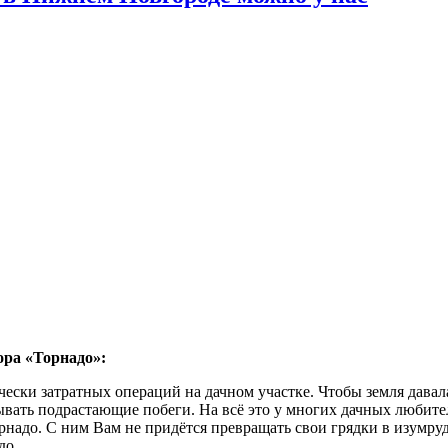
ора «Торнадо»:
ески затратных операций на дачном участке. Чтобы земля давал
ывать подрастающие побеги. На всё это у многих дачных любите
адо. С ним Вам не придётся превращать свои грядки в изумрудн
до.