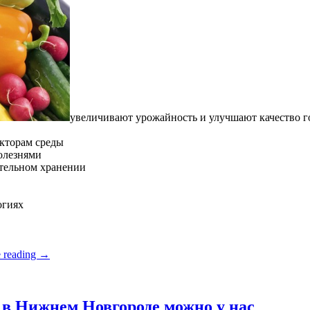
увеличивают урожайность и улучшают качество 
кторам среды
олезнями
ительном хранении
огиях
 reading
→
в Нижнем Новгороде можно у нас