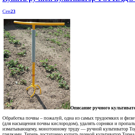
Сен
23
Описание ручного культиват
Обработка почвы – пожалуй, одна из самых трудоемких и физич
(для насыщения почвы кислородом), удалять сорняки и пропал
изматывающему, монотонному труду — ручной культиватор Торн
грядками. Теперь достаточно купить ручной культиватор Торна