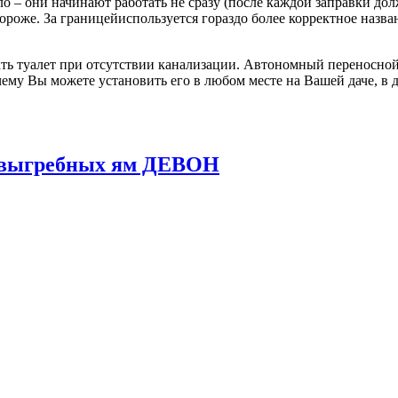
о – они начинают работать не сразу (после каждой заправки до
 дороже. За границейиспользуется гораздо более корректное назв
ь туалет при отсутствии канализации. Автономный переносной 
ему Вы можете установить его в любом месте на Вашей даче, в д
и выгребных ям ДЕВОН