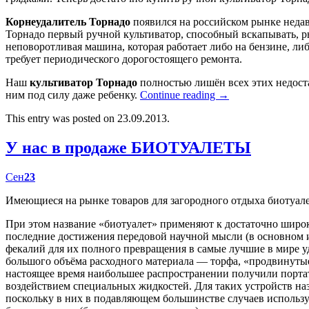
Корнеудалитель Торнадо
появился на российском рынке недав
Торнадо первый ручной культиватор, способный вскапывать, р
неповоротливая машина, которая работает либо на бензине, либ
требует периодического дорогостоящего ремонта.
Наш
культиватор Торнадо
полностью лишён всех этих недост
ним под силу даже ребенку.
Continue reading
→
This entry was posted on 23.09.2013.
У нас в продаже БИОТУАЛЕТЫ
Сен
23
Имеющиеся на рынке товаров для загородного отдыха биотуал
При этом название «биотуалет» применяют к достаточно широк
последние достижения передовой научной мысли (в основном
фекалий для их полного превращения в самые лучшие в мире у
большого объёма расходного материала — торфа, «продвинутые
настоящее время наибольшее распространении получили портат
воздействием специальных жидкостей. Для таких устройств наз
поскольку в них в подавляющем большинстве случаев использу