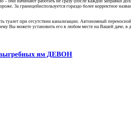
о – они начинают работать не сразу (после каждой заправки до
 дороже. За границейиспользуется гораздо более корректное назв
ь туалет при отсутствии канализации. Автономный переносной 
ему Вы можете установить его в любом месте на Вашей даче, в д
и выгребных ям ДЕВОН