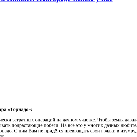
ора «Торнадо»:
ески затратных операций на дачном участке. Чтобы земля давал
ывать подрастающие побеги. На всё это у многих дачных любите
адо. С ним Вам не придётся превращать свои грядки в изумрудн
до.