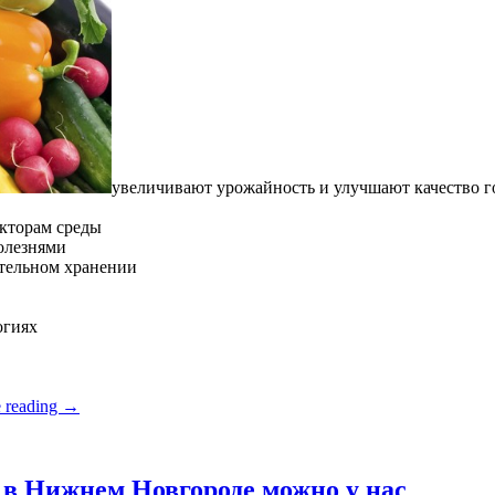
увеличивают урожайность и улучшают качество 
кторам среды
олезнями
ительном хранении
огиях
 reading
→
в Нижнем Новгороде можно у нас