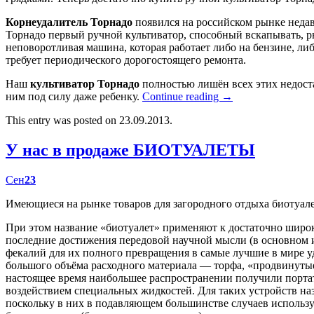
Корнеудалитель Торнадо
появился на российском рынке недав
Торнадо первый ручной культиватор, способный вскапывать, р
неповоротливая машина, которая работает либо на бензине, либ
требует периодического дорогостоящего ремонта.
Наш
культиватор Торнадо
полностью лишён всех этих недост
ним под силу даже ребенку.
Continue reading
→
This entry was posted on 23.09.2013.
У нас в продаже БИОТУАЛЕТЫ
Сен
23
Имеющиеся на рынке товаров для загородного отдыха биотуал
При этом название «биотуалет» применяют к достаточно широк
последние достижения передовой научной мысли (в основном
фекалий для их полного превращения в самые лучшие в мире у
большого объёма расходного материала — торфа, «продвинутые
настоящее время наибольшее распространении получили портат
воздействием специальных жидкостей. Для таких устройств наз
поскольку в них в подавляющем большинстве случаев использу