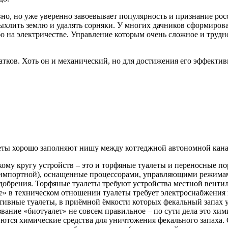
но, но уже уверенно завоевывает популярность и признание росс
ыхлить землю и удалять сорняки. У многих дачников сформирова
о на электричестве. Управление которым очень сложное и трудно
атков. Хоть он и механический, но для достижения его эффекти
еты хорошо заполняют нишу между коттеджной автономной кана
ому кругу устройств – это и торфяные туалеты и переносные п
 импортной), оснащенные процессорами, управляющими режима
добрения. Торфяные туалеты требуют устройства местной венти
» в техническом отношении туалеты требует электроснабжения 
ивные туалеты, в приёмной ёмкости которых фекальный запах у
вание «биотуалет» не совсем правильное – по сути дела это хим
ются химические средства для уничтожения фекального запаха. 