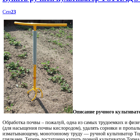
Сен
23
Описание ручного культиват
Обработка почвы – пожалуй, одна из самых трудоемких и физич
(для насыщения почвы кислородом), удалять сорняки и пропал
изматывающему, монотонному труду — ручной культиватор Торн
грядками. Теперь достаточно купить ручной культиватор Торна