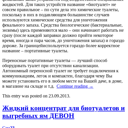
жидкостей. Для таких устройств название «биотуалет» не
совсем правильное – по сути дела это химические туалеты,
поскольку в них в подавляющем большинстве случаев
используются химические средства для уничтожения
фекального запаха. Средства биологические (бактериальные,
энзимы) здесь применяются мало – они начинают работать не
сразу (после каждой заправки должно пройти некоторое
время, иногда и пара часов, до уничтожения запаха) и гораздо
дороже. За границейиспользуется гораздо более корректное
название – портативные туалеты.
Переносные портативные туалеты — лучший способ
оборудовать туалет при отсутствии канализации.
Автономный переносной туалет не требует подключения к
коммуникациям, легок и компактен, благодаря чему Вы
можете установить его в любом месте на Вашей даче, в доме,
в магазине на складе и т.д.
Continue reading
→
This entry was posted on 23.09.2013.
Жидкий концентрат для биотуалетов и
выгребных ям ДЕВОН
Сен
23