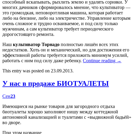
способный вскапывать, рыхлить землю и удалять сорняки. У
многих дачников сформировалось мнение, что культиватор —
это громоздкая, неповоротливая машина, которая работает
либо на бензине, либо на электричестве. Управление которым
очень сложное и трудно осваиваемое, и под силу только
мужчинам, а сам культиватор требует периодического
дорогостоящего ремонта.
Наш
культиватор Торнадо
полностью лишён всех этих
недостатков. Хоть он и механический, но для достижения его
эффективной работы требуется приложить минимум усилий,
работать с ним под силу даже ребенку.
Continue reading
→
This entry was posted on 23.09.2013.
У нас в продаже БИОТУАЛЕТЫ
Сен
23
Имеющиеся на рынке товаров для загородного отдыха
биотуалеты хорошо заполняют нишу между коттеджной
автономной канализацией и туалетами с «выдвижной бадьёй»
во дворе.
При этом название