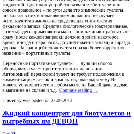
жидкостей. Для таких устройств название «биотуалет» не
совсем правильное – по сути дела это химические туалеты,
поскольку в них в подавляющем большинстве случаев
используются химические средства для уничтожения
фекального запаха. Средства биологические (бактериальные,
энзимы) здесь применяются мало – они начинают работать не
сразу (после каждой заправки должно пройти некоторое
время, иногда и пара часов, до уничтожения запаха) и гораздо
дороже. За границейиспользуется гораздо более корректное
название – портативные туалеты.
Переносные портативные туалеты — лучший способ
оборудовать туалет при отсутствии канализации.
Автономный переносной туалет не требует подключения к
коммуникациям, легок и компактен, благодаря чему Вы
можете установить его в любом месте на Вашей даче, в доме,
в магазине на складе и т.д.
Continue reading
→
This entry was posted on 23.09.2013.
Жидкий концентрат для биотуалетов и
выгребных ям ДЕВОН
Сен
23