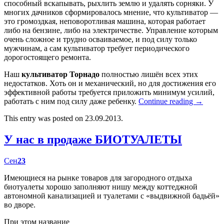
способный вскапывать, рыхлить землю и удалять сорняки. У
многих дачников сформировалось мнение, что культиватор —
это громоздкая, неповоротливая машина, которая работает
либо на бензине, либо на электричестве. Управление которым
очень сложное и трудно осваиваемое, и под силу только
мужчинам, а сам культиватор требует периодического
дорогостоящего ремонта.
Наш
культиватор Торнадо
полностью лишён всех этих
недостатков. Хоть он и механический, но для достижения его
эффективной работы требуется приложить минимум усилий,
работать с ним под силу даже ребенку.
Continue reading
→
This entry was posted on 23.09.2013.
У нас в продаже БИОТУАЛЕТЫ
Сен
23
Имеющиеся на рынке товаров для загородного отдыха
биотуалеты хорошо заполняют нишу между коттеджной
автономной канализацией и туалетами с «выдвижной бадьёй»
во дворе.
При этом название