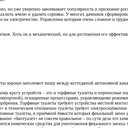
но, но уже уверенно завоевывает популярность и признание росс
ыхлить землю и удалять сорняки. У многих дачников сформирова
о на электричестве. Управление которым очень сложное и трудно
атков. Хоть он и механический, но для достижения его эффекти
еты хорошо заполняют нишу между коттеджной автономной кана
ому кругу устройств – это и торфяные туалеты и переносные п
 импортной), оснащенные процессорами, управляющими режима
добрения. Торфяные туалеты требуют устройства местной венти
» в техническом отношении туалеты требует электроснабжения 
ивные туалеты, в приёмной ёмкости которых фекальный запах у
вание «биотуалет» не совсем правильное – по сути дела это хим
ются химические средства для уничтожения фекального запаха. 