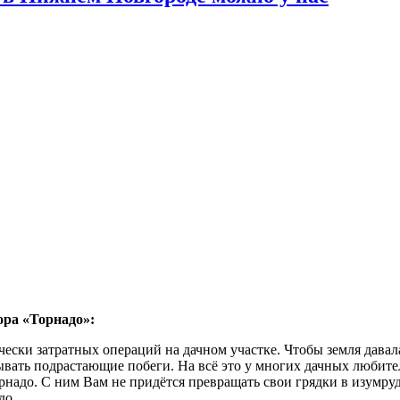
ора «Торнадо»:
ески затратных операций на дачном участке. Чтобы земля давал
ывать подрастающие побеги. На всё это у многих дачных любите
адо. С ним Вам не придётся превращать свои грядки в изумрудн
до.