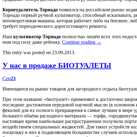
Корнеудалитель Торнадо
появился на российском рынке недав
Торнадо первый ручной культиватор, способный вскапывать, р
неповоротливая машина, которая работает либо на бензине, либ
требует периодического дорогостоящего ремонта.
Наш
культиватор Торнадо
полностью лишён всех этих недост
ним под силу даже ребенку.
Continue reading
→
This entry was posted on 23.09.2013.
У нас в продаже БИОТУАЛЕТЫ
Сен
23
Имеющиеся на рынке товаров для загородного отдыха биотуал
При этом название «биотуалет» применяют к достаточно широк
последние достижения передовой научной мысли (в основном
фекалий для их полного превращения в самые лучшие в мире у
большого объёма расходного материала — торфа, «продвинутые
настоящее время наибольшее распространении получили портат
воздействием специальных жидкостей. Для таких устройств наз
поскольку в них в подавляющем большинстве случаев использу