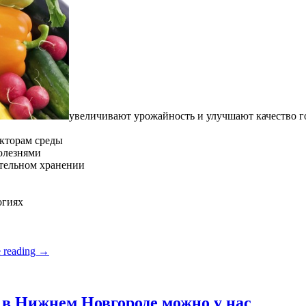
увеличивают урожайность и улучшают качество 
кторам среды
олезнями
ительном хранении
огиях
 reading
→
в Нижнем Новгороде можно у нас