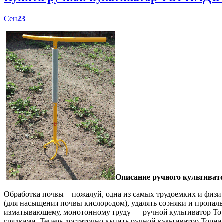
Сен
23
Описание ручного культиват
Обработка почвы – пожалуй, одна из самых трудоемких и физич
(для насыщения почвы кислородом), удалять сорняки и пропал
изматывающему, монотонному труду — ручной культиватор Торн
грядками. Теперь достаточно купить ручной культиватор Торна