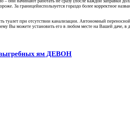
о – они начинают работать не сразу (после каждой заправки до
 дороже. За границейиспользуется гораздо более корректное назв
ь туалет при отсутствии канализации. Автономный переносной 
ему Вы можете установить его в любом месте на Вашей даче, в д
и выгребных ям ДЕВОН