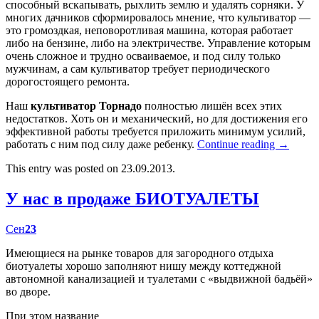
способный вскапывать, рыхлить землю и удалять сорняки. У
многих дачников сформировалось мнение, что культиватор —
это громоздкая, неповоротливая машина, которая работает
либо на бензине, либо на электричестве. Управление которым
очень сложное и трудно осваиваемое, и под силу только
мужчинам, а сам культиватор требует периодического
дорогостоящего ремонта.
Наш
культиватор Торнадо
полностью лишён всех этих
недостатков. Хоть он и механический, но для достижения его
эффективной работы требуется приложить минимум усилий,
работать с ним под силу даже ребенку.
Continue reading
→
This entry was posted on 23.09.2013.
У нас в продаже БИОТУАЛЕТЫ
Сен
23
Имеющиеся на рынке товаров для загородного отдыха
биотуалеты хорошо заполняют нишу между коттеджной
автономной канализацией и туалетами с «выдвижной бадьёй»
во дворе.
При этом название