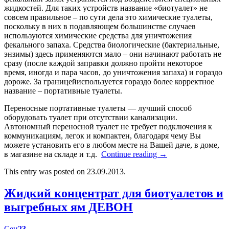
жидкостей. Для таких устройств название «биотуалет» не
совсем правильное – по сути дела это химические туалеты,
поскольку в них в подавляющем большинстве случаев
используются химические средства для уничтожения
фекального запаха. Средства биологические (бактериальные,
энзимы) здесь применяются мало – они начинают работать не
сразу (после каждой заправки должно пройти некоторое
время, иногда и пара часов, до уничтожения запаха) и гораздо
дороже. За границейиспользуется гораздо более корректное
название – портативные туалеты.
Переносные портативные туалеты — лучший способ
оборудовать туалет при отсутствии канализации.
Автономный переносной туалет не требует подключения к
коммуникациям, легок и компактен, благодаря чему Вы
можете установить его в любом месте на Вашей даче, в доме,
в магазине на складе и т.д.
Continue reading
→
This entry was posted on 23.09.2013.
Жидкий концентрат для биотуалетов и
выгребных ям ДЕВОН
Сен
23