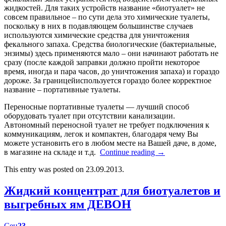
жидкостей. Для таких устройств название «биотуалет» не
совсем правильное – по сути дела это химические туалеты,
поскольку в них в подавляющем большинстве случаев
используются химические средства для уничтожения
фекального запаха. Средства биологические (бактериальные,
энзимы) здесь применяются мало – они начинают работать не
сразу (после каждой заправки должно пройти некоторое
время, иногда и пара часов, до уничтожения запаха) и гораздо
дороже. За границейиспользуется гораздо более корректное
название – портативные туалеты.
Переносные портативные туалеты — лучший способ
оборудовать туалет при отсутствии канализации.
Автономный переносной туалет не требует подключения к
коммуникациям, легок и компактен, благодаря чему Вы
можете установить его в любом месте на Вашей даче, в доме,
в магазине на складе и т.д.
Continue reading
→
This entry was posted on 23.09.2013.
Жидкий концентрат для биотуалетов и
выгребных ям ДЕВОН
Сен
23