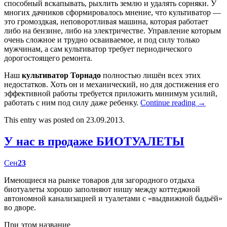
способный вскапывать, рыхлить землю и удалять сорняки. У
многих дачников сформировалось мнение, что культиватор —
это громоздкая, неповоротливая машина, которая работает
либо на бензине, либо на электричестве. Управление которым
очень сложное и трудно осваиваемое, и под силу только
мужчинам, а сам культиватор требует периодического
дорогостоящего ремонта.
Наш
культиватор Торнадо
полностью лишён всех этих
недостатков. Хоть он и механический, но для достижения его
эффективной работы требуется приложить минимум усилий,
работать с ним под силу даже ребенку.
Continue reading
→
This entry was posted on 23.09.2013.
У нас в продаже БИОТУАЛЕТЫ
Сен
23
Имеющиеся на рынке товаров для загородного отдыха
биотуалеты хорошо заполняют нишу между коттеджной
автономной канализацией и туалетами с «выдвижной бадьёй»
во дворе.
При этом название