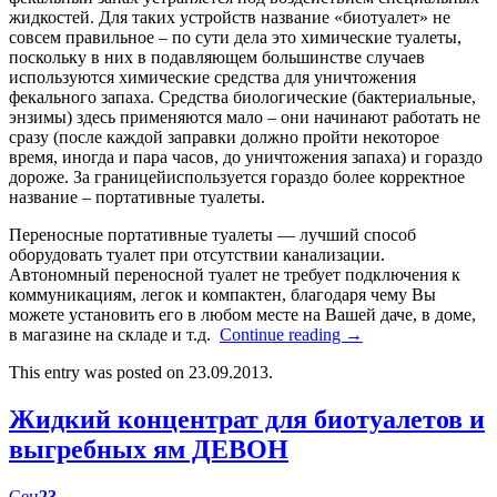
жидкостей. Для таких устройств название «биотуалет» не
совсем правильное – по сути дела это химические туалеты,
поскольку в них в подавляющем большинстве случаев
используются химические средства для уничтожения
фекального запаха. Средства биологические (бактериальные,
энзимы) здесь применяются мало – они начинают работать не
сразу (после каждой заправки должно пройти некоторое
время, иногда и пара часов, до уничтожения запаха) и гораздо
дороже. За границейиспользуется гораздо более корректное
название – портативные туалеты.
Переносные портативные туалеты — лучший способ
оборудовать туалет при отсутствии канализации.
Автономный переносной туалет не требует подключения к
коммуникациям, легок и компактен, благодаря чему Вы
можете установить его в любом месте на Вашей даче, в доме,
в магазине на складе и т.д.
Continue reading
→
This entry was posted on 23.09.2013.
Жидкий концентрат для биотуалетов и
выгребных ям ДЕВОН
Сен
23