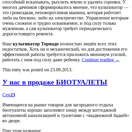
способный вскапывать, рыхлить землю и удалять сорняки. У
многих дачников сформировалось мнение, что культиватор —
это громоздкая, неповоротливая машина, которая работает
либо на бензине, либо на электричестве. Управление которым
очень сложное и трудно осваиваемое, и под силу только
мужчинам, а сам культиватор требует периодического
дорогостоящего ремонта.
Наш
культиватор Торнадо
полностью лишён всех этих
недостатков. Хоть он и механический, но для достижения его
эффективной работы требуется приложить минимум усилий,
работать с ним под силу даже ребенку.
Continue reading
→
This entry was posted on 23.09.2013.
У нас в продаже БИОТУАЛЕТЫ
Сен
23
Имеющиеся на рынке товаров для загородного отдыха
биотуалеты хорошо заполняют нишу между коттеджной
автономной канализацией и туалетами с «выдвижной бадьёй»
во дворе.
При этом название