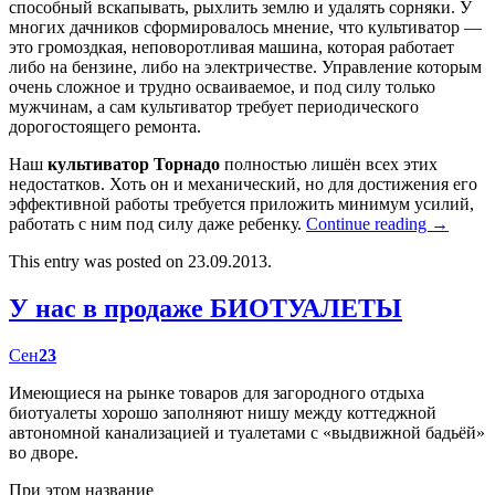
способный вскапывать, рыхлить землю и удалять сорняки. У
многих дачников сформировалось мнение, что культиватор —
это громоздкая, неповоротливая машина, которая работает
либо на бензине, либо на электричестве. Управление которым
очень сложное и трудно осваиваемое, и под силу только
мужчинам, а сам культиватор требует периодического
дорогостоящего ремонта.
Наш
культиватор Торнадо
полностью лишён всех этих
недостатков. Хоть он и механический, но для достижения его
эффективной работы требуется приложить минимум усилий,
работать с ним под силу даже ребенку.
Continue reading
→
This entry was posted on 23.09.2013.
У нас в продаже БИОТУАЛЕТЫ
Сен
23
Имеющиеся на рынке товаров для загородного отдыха
биотуалеты хорошо заполняют нишу между коттеджной
автономной канализацией и туалетами с «выдвижной бадьёй»
во дворе.
При этом название