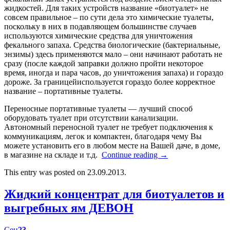
жидкостей. Для таких устройств название «биотуалет» не
совсем правильное – по сути дела это химические туалеты,
поскольку в них в подавляющем большинстве случаев
используются химические средства для уничтожения
фекального запаха. Средства биологические (бактериальные,
энзимы) здесь применяются мало – они начинают работать не
сразу (после каждой заправки должно пройти некоторое
время, иногда и пара часов, до уничтожения запаха) и гораздо
дороже. За границейиспользуется гораздо более корректное
название – портативные туалеты.
Переносные портативные туалеты — лучший способ
оборудовать туалет при отсутствии канализации.
Автономный переносной туалет не требует подключения к
коммуникациям, легок и компактен, благодаря чему Вы
можете установить его в любом месте на Вашей даче, в доме,
в магазине на складе и т.д.
Continue reading
→
This entry was posted on 23.09.2013.
Жидкий концентрат для биотуалетов и
выгребных ям ДЕВОН
Сен
23