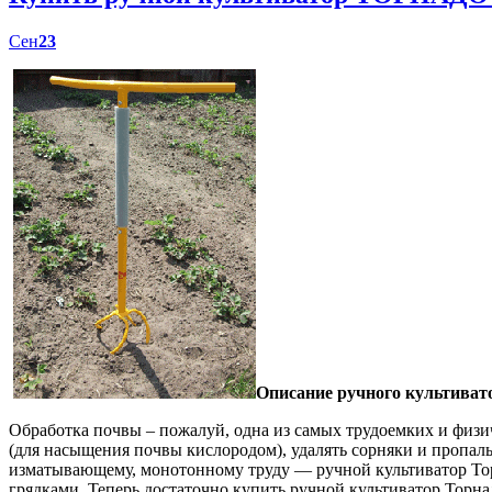
Сен
23
Описание ручного культиват
Обработка почвы – пожалуй, одна из самых трудоемких и физич
(для насыщения почвы кислородом), удалять сорняки и пропал
изматывающему, монотонному труду — ручной культиватор Торн
грядками. Теперь достаточно купить ручной культиватор Торна