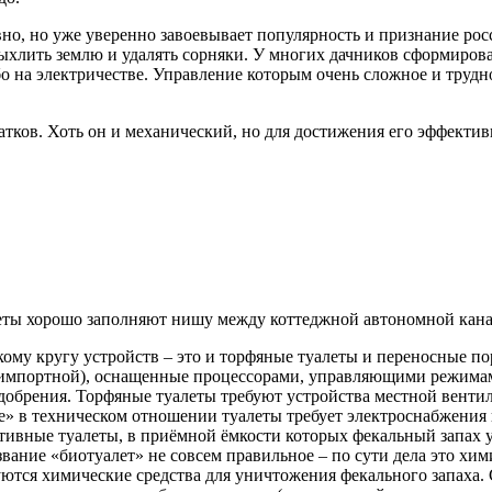
но, но уже уверенно завоевывает популярность и признание росс
ыхлить землю и удалять сорняки. У многих дачников сформирова
о на электричестве. Управление которым очень сложное и трудно
атков. Хоть он и механический, но для достижения его эффекти
еты хорошо заполняют нишу между коттеджной автономной кана
ому кругу устройств – это и торфяные туалеты и переносные п
 импортной), оснащенные процессорами, управляющими режима
добрения. Торфяные туалеты требуют устройства местной венти
» в техническом отношении туалеты требует электроснабжения 
ивные туалеты, в приёмной ёмкости которых фекальный запах у
вание «биотуалет» не совсем правильное – по сути дела это хим
ются химические средства для уничтожения фекального запаха. 