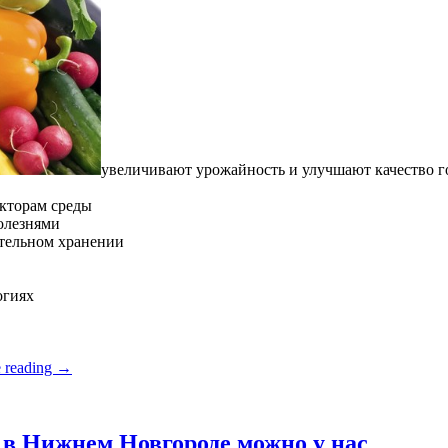
увеличивают урожайность и улучшают качество 
кторам среды
олезнями
ительном хранении
огиях
 reading
→
в Нижнем Новгороде можно у нас