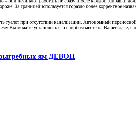
о – они начинают работать не сразу (после каждой заправки до
 дороже. За границейиспользуется гораздо более корректное назв
ь туалет при отсутствии канализации. Автономный переносной 
ему Вы можете установить его в любом месте на Вашей даче, в д
и выгребных ям ДЕВОН