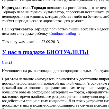
Корнеудалитель Торнадо
появился на российском рынке недав
Торнадо первый ручной культиватор, способный вскапывать, р
неповоротливая машина, которая работает либо на бензине, либ
требует периодического дорогостоящего ремонта.
Наш
культиватор Торнадо
полностью лишён всех этих недост
ним под силу даже ребенку.
Continue reading
→
This entry was posted on 23.09.2013.
У нас в продаже БИОТУАЛЕТЫ
Сен
23
Имеющиеся на рынке товаров для загородного отдыха биотуал
При этом название «биотуалет» применяют к достаточно широк
последние достижения передовой научной мысли (в основном
фекалий для их полного превращения в самые лучшие в мире у
большого объёма расходного материала — торфа, «продвинутые
настоящее время наибольшее распространении получили портат
воздействием специальных жидкостей. Для таких устройств наз
поскольку в них в подавляющем большинстве случаев использу