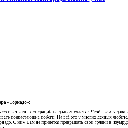
ора «Торнадо»:
ески затратных операций на дачном участке. Чтобы земля давал
ывать подрастающие побеги. На всё это у многих дачных любите
адо. С ним Вам не придётся превращать свои грядки в изумрудн
до.