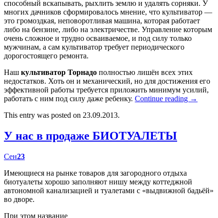
способный вскапывать, рыхлить землю и удалять сорняки. У
многих дачников сформировалось мнение, что культиватор —
это громоздкая, неповоротливая машина, которая работает
либо на бензине, либо на электричестве. Управление которым
очень сложное и трудно осваиваемое, и под силу только
мужчинам, а сам культиватор требует периодического
дорогостоящего ремонта.
Наш
культиватор Торнадо
полностью лишён всех этих
недостатков. Хоть он и механический, но для достижения его
эффективной работы требуется приложить минимум усилий,
работать с ним под силу даже ребенку.
Continue reading
→
This entry was posted on 23.09.2013.
У нас в продаже БИОТУАЛЕТЫ
Сен
23
Имеющиеся на рынке товаров для загородного отдыха
биотуалеты хорошо заполняют нишу между коттеджной
автономной канализацией и туалетами с «выдвижной бадьёй»
во дворе.
При этом название