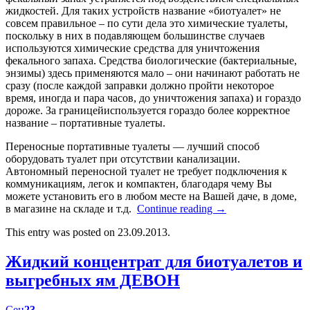
жидкостей. Для таких устройств название «биотуалет» не
совсем правильное – по сути дела это химические туалеты,
поскольку в них в подавляющем большинстве случаев
используются химические средства для уничтожения
фекального запаха. Средства биологические (бактериальные,
энзимы) здесь применяются мало – они начинают работать не
сразу (после каждой заправки должно пройти некоторое
время, иногда и пара часов, до уничтожения запаха) и гораздо
дороже. За границейиспользуется гораздо более корректное
название – портативные туалеты.
Переносные портативные туалеты — лучший способ
оборудовать туалет при отсутствии канализации.
Автономный переносной туалет не требует подключения к
коммуникациям, легок и компактен, благодаря чему Вы
можете установить его в любом месте на Вашей даче, в доме,
в магазине на складе и т.д.
Continue reading
→
This entry was posted on 23.09.2013.
Жидкий концентрат для биотуалетов и
выгребных ям ДЕВОН
Сен
23