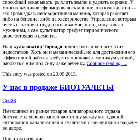
способный вскапывать, рыхлить землю и удалять сорняки. У
многих дачников сформировалось мнение, что культиватор —
это громоздкая, неповоротливая машина, которая работает
либо на бензине, либо на электричестве. Управление которым
очень сложное и трудно осваиваемое, и под силу только
мужчинам, а сам культиватор требует периодического
дорогостоящего ремонта.
Наш
культиватор Торнадо
полностью лишён всех этих
недостатков. Хоть он и механический, но для достижения его
эффективной работы требуется приложить минимум усилий,
работать с ним под силу даже ребенку.
Continue reading
→
This entry was posted on 23.09.2013.
У нас в продаже БИОТУАЛЕТЫ
Сен
23
Имеющиеся на рынке товаров для загородного отдыха
биотуалеты хорошо заполняют нишу между коттеджной
автономной канализацией и туалетами с «выдвижной бадьёй»
во дворе.
При этом название