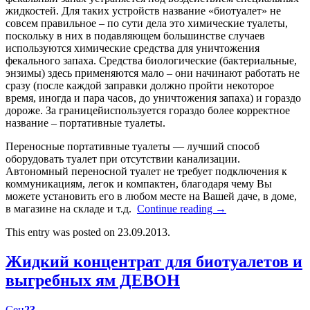
жидкостей. Для таких устройств название «биотуалет» не
совсем правильное – по сути дела это химические туалеты,
поскольку в них в подавляющем большинстве случаев
используются химические средства для уничтожения
фекального запаха. Средства биологические (бактериальные,
энзимы) здесь применяются мало – они начинают работать не
сразу (после каждой заправки должно пройти некоторое
время, иногда и пара часов, до уничтожения запаха) и гораздо
дороже. За границейиспользуется гораздо более корректное
название – портативные туалеты.
Переносные портативные туалеты — лучший способ
оборудовать туалет при отсутствии канализации.
Автономный переносной туалет не требует подключения к
коммуникациям, легок и компактен, благодаря чему Вы
можете установить его в любом месте на Вашей даче, в доме,
в магазине на складе и т.д.
Continue reading
→
This entry was posted on 23.09.2013.
Жидкий концентрат для биотуалетов и
выгребных ям ДЕВОН
Сен
23