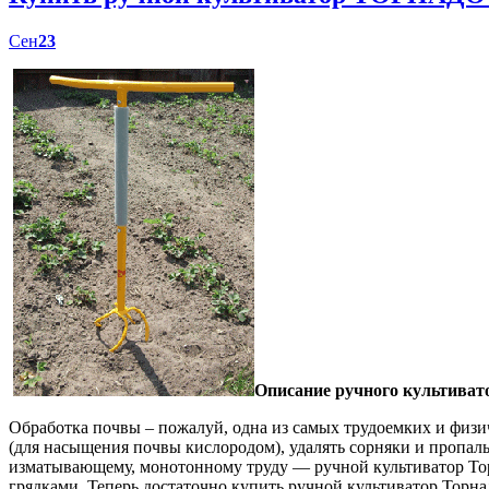
Сен
23
Описание ручного культиват
Обработка почвы – пожалуй, одна из самых трудоемких и физич
(для насыщения почвы кислородом), удалять сорняки и пропал
изматывающему, монотонному труду — ручной культиватор Торн
грядками. Теперь достаточно купить ручной культиватор Торна