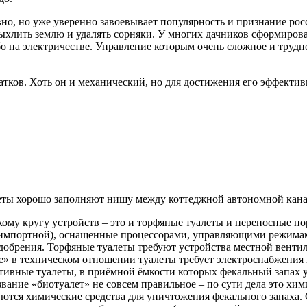
но, но уже уверенно завоевывает популярность и признание росс
ыхлить землю и удалять сорняки. У многих дачников сформирова
о на электричестве. Управление которым очень сложное и трудно
атков. Хоть он и механический, но для достижения его эффекти
еты хорошо заполняют нишу между коттеджной автономной кана
ому кругу устройств – это и торфяные туалеты и переносные п
 импортной), оснащенные процессорами, управляющими режима
добрения. Торфяные туалеты требуют устройства местной венти
» в техническом отношении туалеты требует электроснабжения 
ивные туалеты, в приёмной ёмкости которых фекальный запах у
вание «биотуалет» не совсем правильное – по сути дела это хим
ются химические средства для уничтожения фекального запаха. 