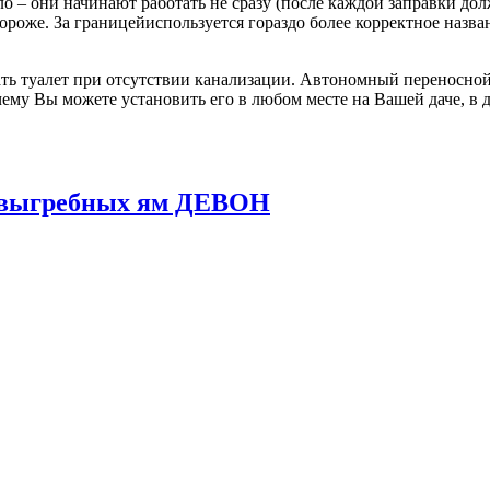
о – они начинают работать не сразу (после каждой заправки до
 дороже. За границейиспользуется гораздо более корректное назв
ь туалет при отсутствии канализации. Автономный переносной 
ему Вы можете установить его в любом месте на Вашей даче, в д
и выгребных ям ДЕВОН