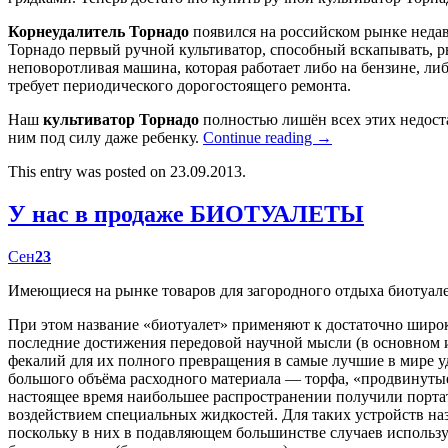
Корнеудалитель Торнадо
появился на российском рынке недав
Торнадо первый ручной культиватор, способный вскапывать, р
неповоротливая машина, которая работает либо на бензине, либ
требует периодического дорогостоящего ремонта.
Наш
культиватор Торнадо
полностью лишён всех этих недост
ним под силу даже ребенку.
Continue reading
→
This entry was posted on 23.09.2013.
У нас в продаже БИОТУАЛЕТЫ
Сен
23
Имеющиеся на рынке товаров для загородного отдыха биотуал
При этом название «биотуалет» применяют к достаточно широк
последние достижения передовой научной мысли (в основном
фекалий для их полного превращения в самые лучшие в мире у
большого объёма расходного материала — торфа, «продвинутые
настоящее время наибольшее распространении получили портат
воздействием специальных жидкостей. Для таких устройств наз
поскольку в них в подавляющем большинстве случаев использу