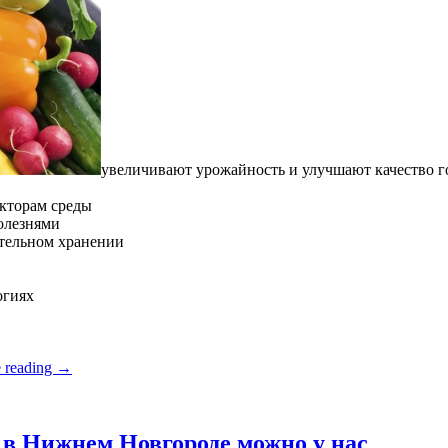
увеличивают урожайность и улучшают качество 
кторам среды
олезнями
ительном хранении
огиях
 reading
→
в Нижнем Новгороде можно у нас