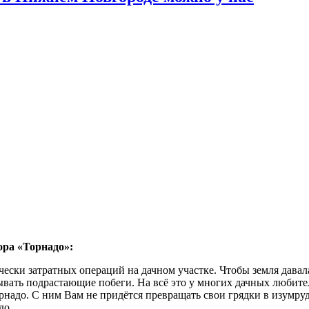
ора «Торнадо»:
ески затратных операций на дачном участке. Чтобы земля давал
ывать подрастающие побеги. На всё это у многих дачных любите
адо. С ним Вам не придётся превращать свои грядки в изумрудн
до.