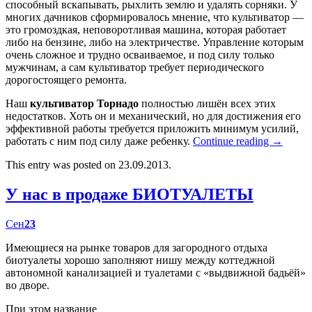
способный вскапывать, рыхлить землю и удалять сорняки. У
многих дачников сформировалось мнение, что культиватор —
это громоздкая, неповоротливая машина, которая работает
либо на бензине, либо на электричестве. Управление которым
очень сложное и трудно осваиваемое, и под силу только
мужчинам, а сам культиватор требует периодического
дорогостоящего ремонта.
Наш
культиватор Торнадо
полностью лишён всех этих
недостатков. Хоть он и механический, но для достижения его
эффективной работы требуется приложить минимум усилий,
работать с ним под силу даже ребенку.
Continue reading
→
This entry was posted on 23.09.2013.
У нас в продаже БИОТУАЛЕТЫ
Сен
23
Имеющиеся на рынке товаров для загородного отдыха
биотуалеты хорошо заполняют нишу между коттеджной
автономной канализацией и туалетами с «выдвижной бадьёй»
во дворе.
При этом название