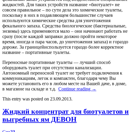
жидкостей. Для таких устройств название «биотуалет» не
совсем правильное – по сути дела это химические туалеты,
поскольку в них в подавляющем большинстве случаев
используются химические средства для уничтожения
фекального запаха. Средства биологические (бактериальные,
энзимы) здесь применяются мало – они начинают работать не
сразу (после каждой заправки должно пройти некоторое
время, иногда и пара часов, до уничтожения запаха) и гораздо
дороже. За границейиспользуется гораздо более корректное
название – портативные туалеты.
Переносные портативные туалеты — лучший способ
оборудовать туалет при отсутствии канализации.
Автономный переносной туалет не требует подключения к
коммуникациям, легок и компактен, благодаря чему Вы
можете установить его в любом месте на Вашей даче, в доме,
в магазине на складе и т.д.
Continue reading
→
This entry was posted on 23.09.2013.
Жидкий концентрат для биотуалетов и
выгребных ям ДЕВОН
Сен
23