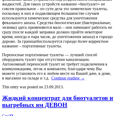
жидкостей. Для таких устройств название «биотуалет» не
совсем правильное – по сути дела это химические туалеты,
поскольку в них в подавляющем большинстве случаев
используются химические средства для уничтожения
фекального запаха. Средства биологические (бактериальные,
энзимы) здесь применяются мало – они начинают работать не
сразу (после каждой заправки должно пройти некоторое
время, иногда и пара часов, до уничтожения запаха) и гораздо
дороже. За границейиспользуется гораздо более корректное
название – портативные туалеты.
Переносные портативные туалеты — лучший способ
оборудовать туалет при отсутствии канализации.
Автономный переносной туалет не требует подключения к
коммуникациям, легок и компактен, благодаря чему Вы
можете установить его в любом месте на Вашей даче, в доме,
в магазине на складе и т.д.
Continue reading
→
This entry was posted on 23.09.2013.
Жидкий концентрат для биотуалетов и
выгребных ям ДЕВОН
Сен
23