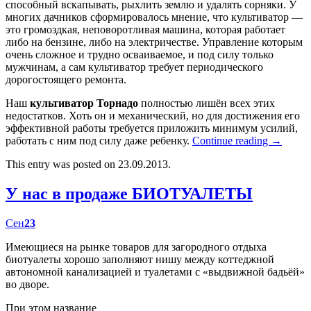
способный вскапывать, рыхлить землю и удалять сорняки. У
многих дачников сформировалось мнение, что культиватор —
это громоздкая, неповоротливая машина, которая работает
либо на бензине, либо на электричестве. Управление которым
очень сложное и трудно осваиваемое, и под силу только
мужчинам, а сам культиватор требует периодического
дорогостоящего ремонта.
Наш
культиватор Торнадо
полностью лишён всех этих
недостатков. Хоть он и механический, но для достижения его
эффективной работы требуется приложить минимум усилий,
работать с ним под силу даже ребенку.
Continue reading
→
This entry was posted on 23.09.2013.
У нас в продаже БИОТУАЛЕТЫ
Сен
23
Имеющиеся на рынке товаров для загородного отдыха
биотуалеты хорошо заполняют нишу между коттеджной
автономной канализацией и туалетами с «выдвижной бадьёй»
во дворе.
При этом название