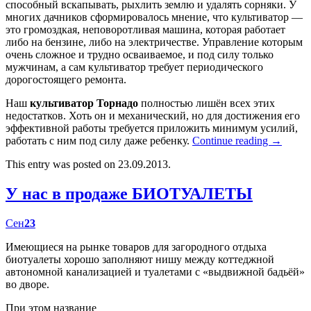
способный вскапывать, рыхлить землю и удалять сорняки. У
многих дачников сформировалось мнение, что культиватор —
это громоздкая, неповоротливая машина, которая работает
либо на бензине, либо на электричестве. Управление которым
очень сложное и трудно осваиваемое, и под силу только
мужчинам, а сам культиватор требует периодического
дорогостоящего ремонта.
Наш
культиватор Торнадо
полностью лишён всех этих
недостатков. Хоть он и механический, но для достижения его
эффективной работы требуется приложить минимум усилий,
работать с ним под силу даже ребенку.
Continue reading
→
This entry was posted on 23.09.2013.
У нас в продаже БИОТУАЛЕТЫ
Сен
23
Имеющиеся на рынке товаров для загородного отдыха
биотуалеты хорошо заполняют нишу между коттеджной
автономной канализацией и туалетами с «выдвижной бадьёй»
во дворе.
При этом название