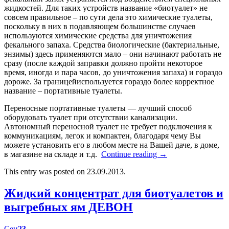
жидкостей. Для таких устройств название «биотуалет» не
совсем правильное – по сути дела это химические туалеты,
поскольку в них в подавляющем большинстве случаев
используются химические средства для уничтожения
фекального запаха. Средства биологические (бактериальные,
энзимы) здесь применяются мало – они начинают работать не
сразу (после каждой заправки должно пройти некоторое
время, иногда и пара часов, до уничтожения запаха) и гораздо
дороже. За границейиспользуется гораздо более корректное
название – портативные туалеты.
Переносные портативные туалеты — лучший способ
оборудовать туалет при отсутствии канализации.
Автономный переносной туалет не требует подключения к
коммуникациям, легок и компактен, благодаря чему Вы
можете установить его в любом месте на Вашей даче, в доме,
в магазине на складе и т.д.
Continue reading
→
This entry was posted on 23.09.2013.
Жидкий концентрат для биотуалетов и
выгребных ям ДЕВОН
Сен
23