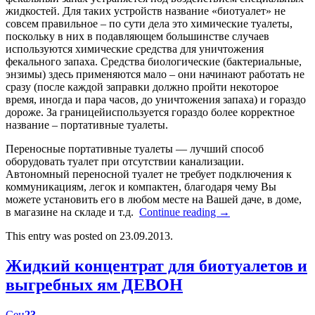
жидкостей. Для таких устройств название «биотуалет» не
совсем правильное – по сути дела это химические туалеты,
поскольку в них в подавляющем большинстве случаев
используются химические средства для уничтожения
фекального запаха. Средства биологические (бактериальные,
энзимы) здесь применяются мало – они начинают работать не
сразу (после каждой заправки должно пройти некоторое
время, иногда и пара часов, до уничтожения запаха) и гораздо
дороже. За границейиспользуется гораздо более корректное
название – портативные туалеты.
Переносные портативные туалеты — лучший способ
оборудовать туалет при отсутствии канализации.
Автономный переносной туалет не требует подключения к
коммуникациям, легок и компактен, благодаря чему Вы
можете установить его в любом месте на Вашей даче, в доме,
в магазине на складе и т.д.
Continue reading
→
This entry was posted on 23.09.2013.
Жидкий концентрат для биотуалетов и
выгребных ям ДЕВОН
Сен
23