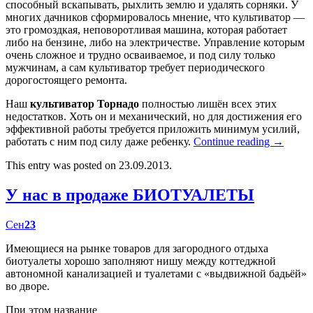
способный вскапывать, рыхлить землю и удалять сорняки. У
многих дачников сформировалось мнение, что культиватор —
это громоздкая, неповоротливая машина, которая работает
либо на бензине, либо на электричестве. Управление которым
очень сложное и трудно осваиваемое, и под силу только
мужчинам, а сам культиватор требует периодического
дорогостоящего ремонта.
Наш
культиватор Торнадо
полностью лишён всех этих
недостатков. Хоть он и механический, но для достижения его
эффективной работы требуется приложить минимум усилий,
работать с ним под силу даже ребенку.
Continue reading
→
This entry was posted on 23.09.2013.
У нас в продаже БИОТУАЛЕТЫ
Сен
23
Имеющиеся на рынке товаров для загородного отдыха
биотуалеты хорошо заполняют нишу между коттеджной
автономной канализацией и туалетами с «выдвижной бадьёй»
во дворе.
При этом название