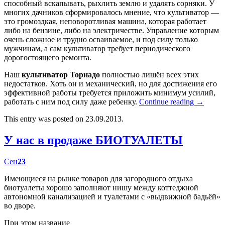
способный вскапывать, рыхлить землю и удалять сорняки. У
многих дачников сформировалось мнение, что культиватор —
это громоздкая, неповоротливая машина, которая работает
либо на бензине, либо на электричестве. Управление которым
очень сложное и трудно осваиваемое, и под силу только
мужчинам, а сам культиватор требует периодического
дорогостоящего ремонта.
Наш
культиватор Торнадо
полностью лишён всех этих
недостатков. Хоть он и механический, но для достижения его
эффективной работы требуется приложить минимум усилий,
работать с ним под силу даже ребенку.
Continue reading
→
This entry was posted on 23.09.2013.
У нас в продаже БИОТУАЛЕТЫ
Сен
23
Имеющиеся на рынке товаров для загородного отдыха
биотуалеты хорошо заполняют нишу между коттеджной
автономной канализацией и туалетами с «выдвижной бадьёй»
во дворе.
При этом название