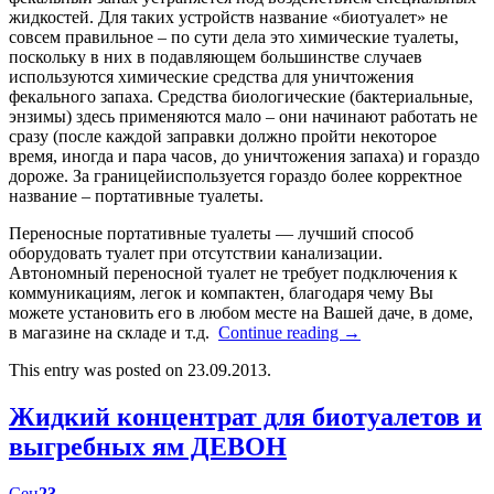
жидкостей. Для таких устройств название «биотуалет» не
совсем правильное – по сути дела это химические туалеты,
поскольку в них в подавляющем большинстве случаев
используются химические средства для уничтожения
фекального запаха. Средства биологические (бактериальные,
энзимы) здесь применяются мало – они начинают работать не
сразу (после каждой заправки должно пройти некоторое
время, иногда и пара часов, до уничтожения запаха) и гораздо
дороже. За границейиспользуется гораздо более корректное
название – портативные туалеты.
Переносные портативные туалеты — лучший способ
оборудовать туалет при отсутствии канализации.
Автономный переносной туалет не требует подключения к
коммуникациям, легок и компактен, благодаря чему Вы
можете установить его в любом месте на Вашей даче, в доме,
в магазине на складе и т.д.
Continue reading
→
This entry was posted on 23.09.2013.
Жидкий концентрат для биотуалетов и
выгребных ям ДЕВОН
Сен
23