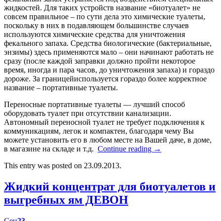
жидкостей. Для таких устройств название «биотуалет» не
совсем правильное – по сути дела это химические туалеты,
поскольку в них в подавляющем большинстве случаев
используются химические средства для уничтожения
фекального запаха. Средства биологические (бактериальные,
энзимы) здесь применяются мало – они начинают работать не
сразу (после каждой заправки должно пройти некоторое
время, иногда и пара часов, до уничтожения запаха) и гораздо
дороже. За границейиспользуется гораздо более корректное
название – портативные туалеты.
Переносные портативные туалеты — лучший способ
оборудовать туалет при отсутствии канализации.
Автономный переносной туалет не требует подключения к
коммуникациям, легок и компактен, благодаря чему Вы
можете установить его в любом месте на Вашей даче, в доме,
в магазине на складе и т.д.
Continue reading
→
This entry was posted on 23.09.2013.
Жидкий концентрат для биотуалетов и
выгребных ям ДЕВОН
Сен
23