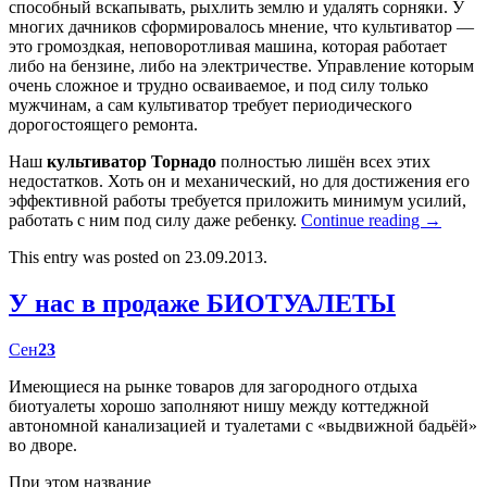
способный вскапывать, рыхлить землю и удалять сорняки. У
многих дачников сформировалось мнение, что культиватор —
это громоздкая, неповоротливая машина, которая работает
либо на бензине, либо на электричестве. Управление которым
очень сложное и трудно осваиваемое, и под силу только
мужчинам, а сам культиватор требует периодического
дорогостоящего ремонта.
Наш
культиватор Торнадо
полностью лишён всех этих
недостатков. Хоть он и механический, но для достижения его
эффективной работы требуется приложить минимум усилий,
работать с ним под силу даже ребенку.
Continue reading
→
This entry was posted on 23.09.2013.
У нас в продаже БИОТУАЛЕТЫ
Сен
23
Имеющиеся на рынке товаров для загородного отдыха
биотуалеты хорошо заполняют нишу между коттеджной
автономной канализацией и туалетами с «выдвижной бадьёй»
во дворе.
При этом название