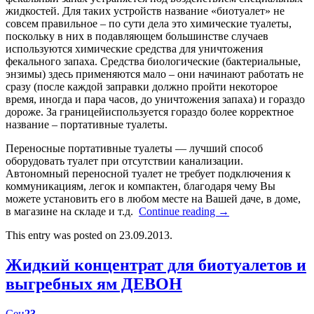
жидкостей. Для таких устройств название «биотуалет» не
совсем правильное – по сути дела это химические туалеты,
поскольку в них в подавляющем большинстве случаев
используются химические средства для уничтожения
фекального запаха. Средства биологические (бактериальные,
энзимы) здесь применяются мало – они начинают работать не
сразу (после каждой заправки должно пройти некоторое
время, иногда и пара часов, до уничтожения запаха) и гораздо
дороже. За границейиспользуется гораздо более корректное
название – портативные туалеты.
Переносные портативные туалеты — лучший способ
оборудовать туалет при отсутствии канализации.
Автономный переносной туалет не требует подключения к
коммуникациям, легок и компактен, благодаря чему Вы
можете установить его в любом месте на Вашей даче, в доме,
в магазине на складе и т.д.
Continue reading
→
This entry was posted on 23.09.2013.
Жидкий концентрат для биотуалетов и
выгребных ям ДЕВОН
Сен
23