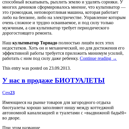
способный вскапывать, рыхлить землю и удалять сорняки. У
многих дачников сформировалось мнение, что культиватор —
это громоздкая, неповоротливая машина, которая работает
либо на бензине, либо на электричестве. Управление которым
очень сложное и трудно осваиваемое, и под силу только
мужчинам, а сам культиватор требует периодического
дорогостоящего ремонта.
Наш
культиватор Торнадо
полностью лишён всех этих
недостатков. Хоть он и механический, но для достижения его
эффективной работы требуется приложить минимум усилий,
работать с ним под силу даже ребенку.
Continue reading
→
This entry was posted on 23.09.2013.
У нас в продаже БИОТУАЛЕТЫ
Сен
23
Имеющиеся на рынке товаров для загородного отдыха
биотуалеты хорошо заполняют нишу между коттеджной
автономной канализацией и туалетами с «выдвижной бадьёй»
во дворе.
При этом название