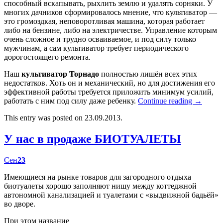
способный вскапывать, рыхлить землю и удалять сорняки. У
многих дачников сформировалось мнение, что культиватор —
это громоздкая, неповоротливая машина, которая работает
либо на бензине, либо на электричестве. Управление которым
очень сложное и трудно осваиваемое, и под силу только
мужчинам, а сам культиватор требует периодического
дорогостоящего ремонта.
Наш
культиватор Торнадо
полностью лишён всех этих
недостатков. Хоть он и механический, но для достижения его
эффективной работы требуется приложить минимум усилий,
работать с ним под силу даже ребенку.
Continue reading
→
This entry was posted on 23.09.2013.
У нас в продаже БИОТУАЛЕТЫ
Сен
23
Имеющиеся на рынке товаров для загородного отдыха
биотуалеты хорошо заполняют нишу между коттеджной
автономной канализацией и туалетами с «выдвижной бадьёй»
во дворе.
При этом название