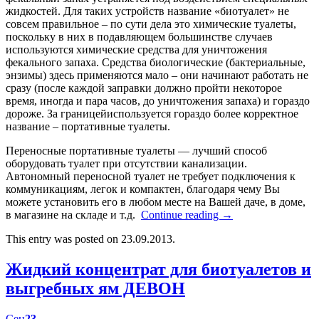
жидкостей. Для таких устройств название «биотуалет» не
совсем правильное – по сути дела это химические туалеты,
поскольку в них в подавляющем большинстве случаев
используются химические средства для уничтожения
фекального запаха. Средства биологические (бактериальные,
энзимы) здесь применяются мало – они начинают работать не
сразу (после каждой заправки должно пройти некоторое
время, иногда и пара часов, до уничтожения запаха) и гораздо
дороже. За границейиспользуется гораздо более корректное
название – портативные туалеты.
Переносные портативные туалеты — лучший способ
оборудовать туалет при отсутствии канализации.
Автономный переносной туалет не требует подключения к
коммуникациям, легок и компактен, благодаря чему Вы
можете установить его в любом месте на Вашей даче, в доме,
в магазине на складе и т.д.
Continue reading
→
This entry was posted on 23.09.2013.
Жидкий концентрат для биотуалетов и
выгребных ям ДЕВОН
Сен
23