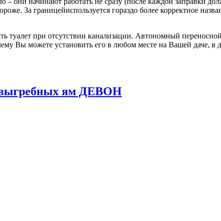
о – они начинают работать не сразу (после каждой заправки до
 дороже. За границейиспользуется гораздо более корректное назв
ь туалет при отсутствии канализации. Автономный переносной 
ему Вы можете установить его в любом месте на Вашей даче, в д
и выгребных ям ДЕВОН