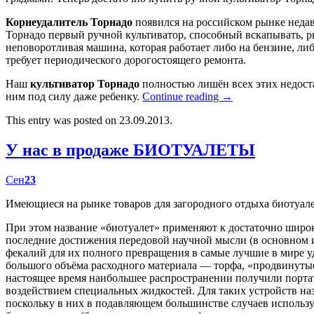
Корнеудалитель Торнадо
появился на российском рынке недав
Торнадо первый ручной культиватор, способный вскапывать, р
неповоротливая машина, которая работает либо на бензине, либ
требует периодического дорогостоящего ремонта.
Наш
культиватор Торнадо
полностью лишён всех этих недост
ним под силу даже ребенку.
Continue reading
→
This entry was posted on 23.09.2013.
У нас в продаже БИОТУАЛЕТЫ
Сен
23
Имеющиеся на рынке товаров для загородного отдыха биотуал
При этом название «биотуалет» применяют к достаточно широк
последние достижения передовой научной мысли (в основном
фекалий для их полного превращения в самые лучшие в мире у
большого объёма расходного материала — торфа, «продвинутые
настоящее время наибольшее распространении получили портат
воздействием специальных жидкостей. Для таких устройств наз
поскольку в них в подавляющем большинстве случаев использу