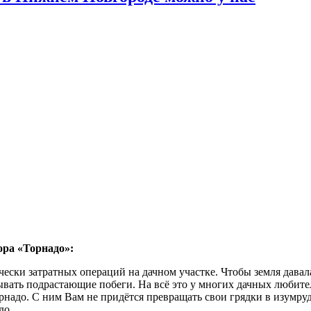
ора «Торнадо»:
ески затратных операций на дачном участке. Чтобы земля давал
ывать подрастающие побеги. На всё это у многих дачных любите
адо. С ним Вам не придётся превращать свои грядки в изумрудн
до.