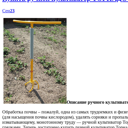
Сен
23
Описание ручного культиват
Обработка почвы – пожалуй, одна из самых трудоемких и физич
(для насыщения почвы кислородом), удалять сорняки и пропал
изматывающему, монотонному труду — ручной культиватор Торн
грядками. Теперь достаточно купить ручной культиватор Торна