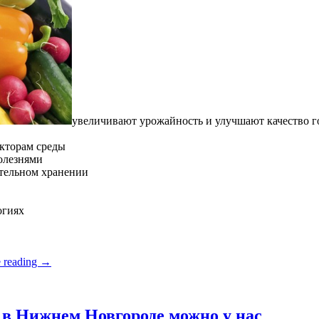
увеличивают урожайность и улучшают качество 
кторам среды
олезнями
ительном хранении
огиях
 reading
→
в Нижнем Новгороде можно у нас