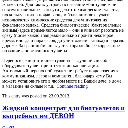
жидкостей. Для таких устройств название «биотуалет» не
совсем правильное – по сути дела это химические туалеты,
поскольку в них в подавляющем большинстве случаев
используются химические средства для уничтожения
фекального запаха. Средства биологические (бактериальные,
энзимы) здесь применяются мало – они начинают работать не
сразу (после каждой заправки должно пройти некоторое
время, иногда и пара часов, до уничтожения запаха) и гораздо
дороже. За границейиспользуется гораздо более корректное
название – портативные туалеты.
Переносные портативные туалеты — лучший способ
оборудовать туалет при отсутствии канализации.
Автономный переносной туалет не требует подключения к
коммуникациям, легок и компактен, благодаря чему Вы
можете установить его в любом месте на Вашей даче, в доме,
в магазине на складе и т.д.
Continue reading
→
This entry was posted on 23.09.2013.
Жидкий концентрат для биотуалетов и
выгребных ям ДЕВОН
Сен
23