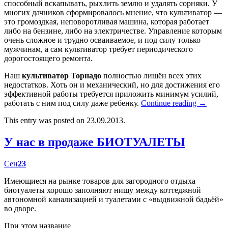
способный вскапывать, рыхлить землю и удалять сорняки. У
многих дачников сформировалось мнение, что культиватор —
это громоздкая, неповоротливая машина, которая работает
либо на бензине, либо на электричестве. Управление которым
очень сложное и трудно осваиваемое, и под силу только
мужчинам, а сам культиватор требует периодического
дорогостоящего ремонта.
Наш
культиватор Торнадо
полностью лишён всех этих
недостатков. Хоть он и механический, но для достижения его
эффективной работы требуется приложить минимум усилий,
работать с ним под силу даже ребенку.
Continue reading
→
This entry was posted on 23.09.2013.
У нас в продаже БИОТУАЛЕТЫ
Сен
23
Имеющиеся на рынке товаров для загородного отдыха
биотуалеты хорошо заполняют нишу между коттеджной
автономной канализацией и туалетами с «выдвижной бадьёй»
во дворе.
При этом название